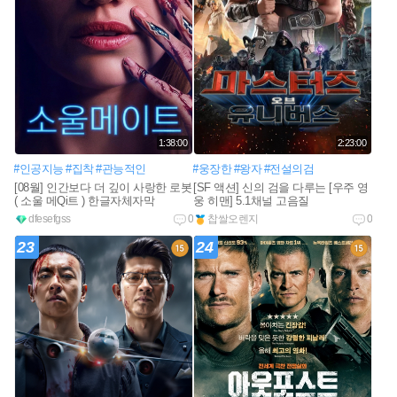
1:38:00
2:23:00
#인공지능
#집착
#관능적인
#웅장한
#왕자
#전설의검
[08월] 인간보다 더 깊이 사랑한 로봇
[SF 액션] 신의 검을 다루는 [우주 영
( 소울 메Qi트 ) 한글자체자막
웅 히맨] 5.1채널 고음질
dfesefgss
0
찹쌀오렌지
0
23
24