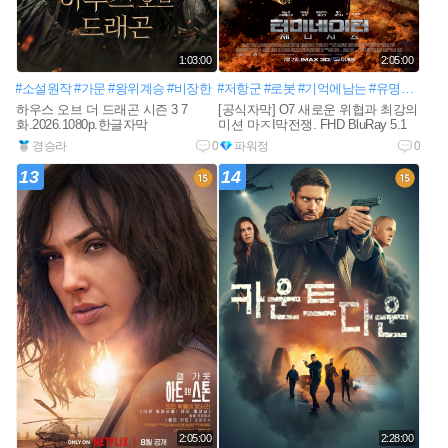
1:03:00
2:05:00
#소설원작
#가문
#왕위계승
#비장한
#저항군
#로봇
#기억에남는
#유명한액션
하우스 오브 더 드래곤 시즌 3 7
[공식자막] O7 새로운 위협과 최강의
화.2026.1080p.한글자막
미션 마ㅈI막전쟁. FHD BluRay 5.1
경승라
0
파워정
0
13
14
2:05:00
2:28:00