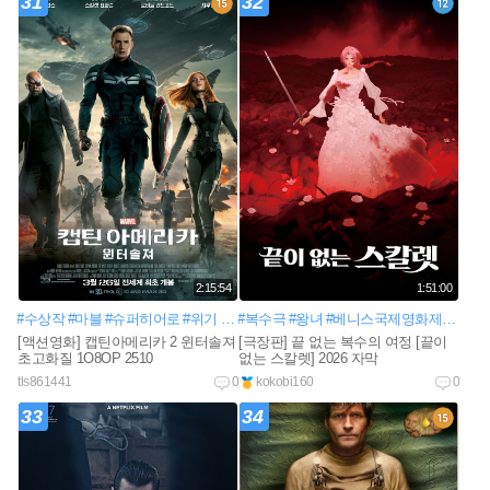
31
32
2:15:54
1:51:00
#수상작
#마블
#슈퍼히어로
#위기
#어벤져스
#복수극
#기억상실
#왕녀
#베니스국제영화제
#흥행시리즈
#죽은친구
#비장
[액션영화] 캡틴아메리카 2 윈터솔져
[극장판] 끝 없는 복수의 여정 [끝이
초고화질 1O8OP 2510
없는 스칼렛] 2026 자막
tls861441
0
kokobi160
0
33
34