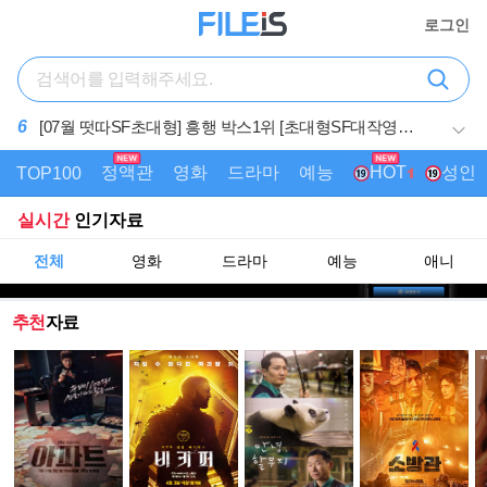
로그인
6
[07월 떳따SF초대형] 흥행 박스1위 [초대형SF대작영
화] [스워즈] 1080공식자막
7
[8월]멕켄지 포이 금을 찾는 무법자 [아일레이트 시프]
완벽한자막
정액관
영화
드라마
예능
성인
AI
HOT
TOP100
실시간
인기자료
전체
영화
드라마
예능
애니
추천
자료