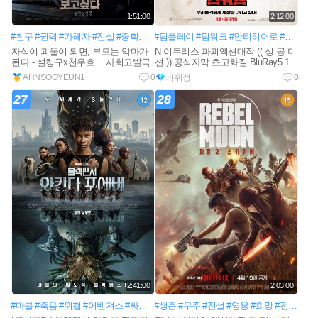
1:51:00
2:12:00
#친구
#권력
#가해자
#진실
#중학교
#사건은폐
#팀플레이
#재력
#팀워크
#부모
#안티히어로
#아들의죽음
#최강우주빌런
#민낯
자식이 괴물이 되면, 부모는 악마가
N 이두리스 파괴액션대작 (( 성 공 미
된다 - 설켱구x천우흐ㅣ 사회고발극
션 )) 공식자막 초고화질 BluRay5.1
AHNSOOYEUN1
0
파워정
0
27
28
2:41:00
2:03:00
#마블
#죽음
#위협
#어벤져스
#싸움
#미스터리
#생존
#우주
#국왕
#전설
#패권
#영웅
#강대국
#희망
#사명감
#전투
#반
#