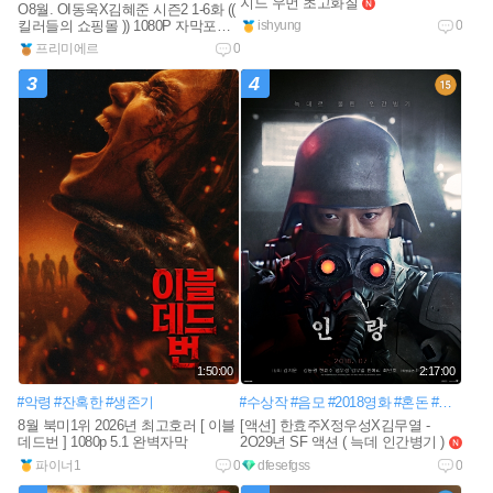
지드 우먼 초고화질
new
O8월. OI동욱X김혜준 시즌2 1-6화 ((
킬러들의 쇼핑몰 )) 1080P 자막포함
ishyung
0
new
프리미에르
0
3
4
1:50:00
2:17:00
#악령
#잔혹한
#생존기
#수상작
#음모
#2018영화
#혼돈
#반정부
8월 북미1위 2026년 최고호러 [ 이블
[액션] 한효주X정우성X김무열 -
데드번 ] 1080p 5.1 완벽자막
2O29년 SF 액션 ( 늑데 인간병기 )
new
파이너1
0
dfesefgss
0