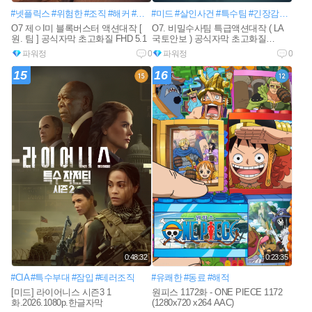
#넷플릭스
#위험한
#조직
#해커
#무기
#미드
#베일
#살인사건
#첩보요원
#특수팀
#국제평화
#긴장감넘치는
#막강한
O7 제ㅇI미 블록버스터 액션대작 [
O7. 비밀수사팀 특급액션대작 ( LA
원. 팀 ] 공식자막 초고화질 FHD 5.1
국토안보 ) 공식자막 초고화질
FHD5.1
파워정
0
파워정
0
15
16
0:48:32
0:23:35
#CIA
#특수부대
#잠입
#테러조직
#유쾌한
#동료
#해적
[미드] 라이어니스 시즌3 1
원피스 1172화 - ONE PIECE 1172
화.2026.1080p.한글자막
(1280x720 x264 AAC)