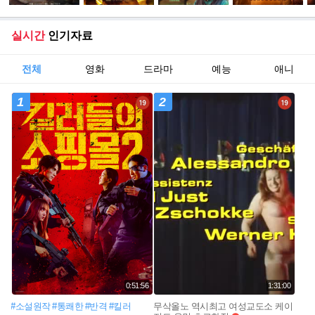
실시간
인기자료
전체
영화
드라마
예능
애니
1
2
0:51:56
1:31:00
#소설원작
#통쾌한
#반격
#킬러
무삭올노 역시최고 여성교도소 케이