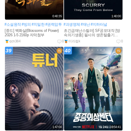
0:40:35
1:40:00
#소설원작
#빙의
#치밀한
#권력암투
#괴생명체
#재난
#지하터널
[중드] 백화살(Blossoms of Power)
초긴급재난스릴러] SF공포대작 [땅
2026 1-5 2160p 자막첨부
속의기생충] 필사의 생존탈출기
1080공식자막
qcn384
0
미라컬k
0
39
40
1:47:00
0:54:41