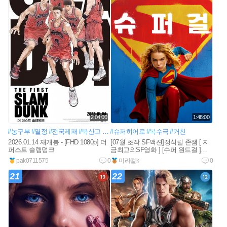
2:04:00
1:48:00
#농구부
#열정
#전국제패
#북산고
#송태섭
#슈퍼히어로
#강백호
#복수극
#정대만
#거친
#서태웅
2026.01.14 재개봉 - [FHD 1080p] 더
[07월 초작 SF액션]정식릴 존잼 [ 지
퍼스트 슬램덩크
금최고의SF영화 ] [수퍼 원드걸 ]
1080공식자막
pak0711575
0
미라컬k
0
21
22