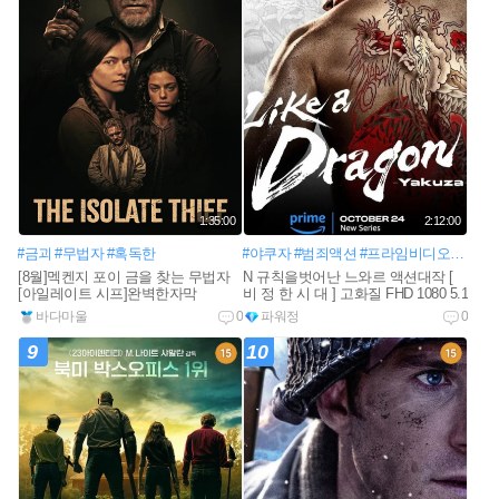
1:35:00
2:12:00
#금괴
#무법자
#혹독한
#야쿠자
#범죄액션
#프라임비디오
#일본
[8월]멕켄지 포이 금을 찾는 무법자
N 규칙을벗어난 느와르 액션대작 [
[아일레이트 시프]완벽한자막
비 정 한 시 대 ] 고화질 FHD 1080 5.1
바다마울
0
파워정
0
9
10