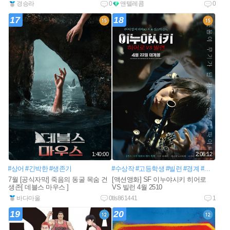
경승라
0
앤텔레콤
0
17
18
1:40:00
2:06:12
#상어
#긴박한
#생존기
#수상작
#고등학생
#빌런
#경계
#히어로
#
7월 [공식자막] 죽음의 동굴 목숨 건
[액션앵화] SF 이누야시키 히어로
생존[ 데블스 마우스 ]
VS 빌런 4월 2510
바다마울
0
tls861441
1
19
20