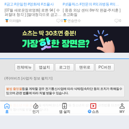
#금고
#은밀한
#영화제
#조율사
#넷플릭스
#전문의
#외과병동
#의료전문가
[07월 새로운장르영화] 로튼 94 [ 수
[ 중증 외상 센터 8부작 완결-주지훈 ]
퍼절대 청각 ] [절대청각으로 금고털
초고화질
이]1080공식자막
미라컬k
0
연숭연수
0
전체메뉴
앱설치
로그인
맨위로
PC버전
(주)어비즈
[사업자 정보 펼치기]
불법 촬영물
등을 게재할 경우 전기통신사업에 따라 삭제/접속차단 동의 조치가 취해질수
있으며.관련 법률에 따라 처벌 받을수 있습니다.
아동 청소년 이용 음란물
을 제작/배포/소지시 아동 청소년의 성보호에 관한법률 11조에
따라 형사처벌 받을 수 있습니다.
홈
인기
앱 설치
쇼츠
MY
이용약관
|
개인정보 처리방침
|
불법촬영물신고
|
저작권보호센터
|
청소년보호정책