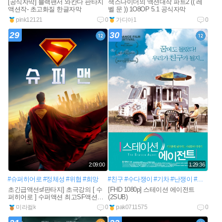
[공식자막] 블랙팬서 와칸다 판타지
잭스나이더의 액션대작 파트2 (( 레
액션작- 초고화질 한글자막
벨 문 )) 1O8OP 5.1 공식자막
pink12121
0
가디아1
0
29
30
2:09:00
1:29:36
#슈퍼히어로
#정체성
#위협
#희망
#친구
#수다쟁이
#기차
#난쟁이
#편견
초긴급액션sf판타지] 초극강의 [ 수
[FHD 1080p] 스테이션 에이전트
퍼히어로 ] 수퍼액션 최고SF액션
(2SUB)
1080공식자막
미라컬k
0
pak0711575
0