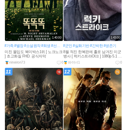
1:40:00
1:43:00
#가족
#별장
#소설원작
#희생
#선택
#휴가
#군인
#지구종말
#실화기반
#미국
#긴박한
#영화
#생존기
미친 몰입도 북미박스1위 [ 노크노크
8월 적진 한복판에 홀로 남겨진 미군
] 초고화질 FHD. 공식자막
병사 [ 럭키스트라Ol크 ] 1080p 5.1 완
벽자막
nineiron73
0
파이너1
0
11
12