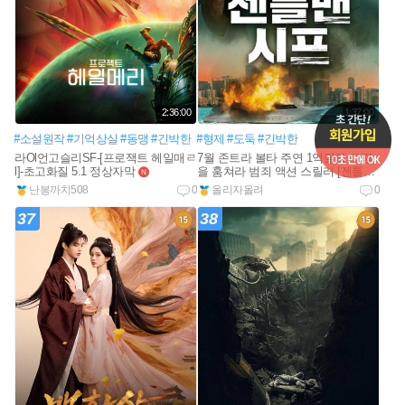
2:36:00
1:37:00
#소설원작
#기억상실
#동맹
#긴박한
#형제
#도둑
#긴박한
라Ol언고슬리SF-[프로잭트 헤일매ㄹ
7월 존트라 볼타 주연 1억달러 그림
l]-초고화질 5.1 정상자막
을 훔쳐라 범죄 액션 스릴러 [젠틀만l
new
ㅅl프] 1080P 완벽자막
난봉까치508
0
올리자올려
0
37
38