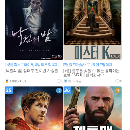
2:12:00
1:35:00
#넷플릭스
#라이벌
#범죄조직
#제주도
#탈출
#에이스
#마술사
#밤풍경
#기묘한
#삶의끝
#영화제
[낙원의 밤] 엄태구 전여빈 차승원
[7월] 출구를 찾을 수 없는 움직이는
호텔 [ MR.K ] 완벽한자막
aabb60601
0
바다마울
0
35
36