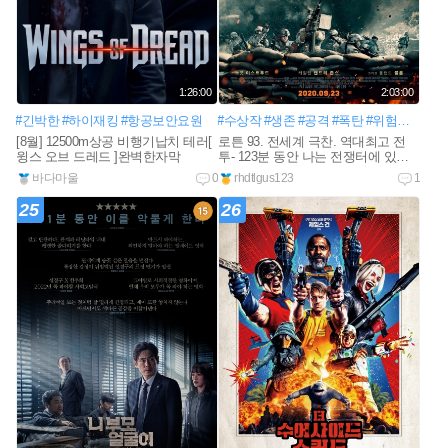
1:26:00
2:03:00
#긴박한
#하이재킹
#항공보안요원
#수상작
#생존
#공격
#폭탄
#위험한
#반군
[8월] 12500m상공 비행기납치 테러[
로튼 93. 전세계 극찬. 역대최고 전
윙스 오브 드레드 ]완벽한자막
투- 123분 동안 나는 전쟁터에 있었
다
바다마울
0
rhdtlgus123
1
25
26