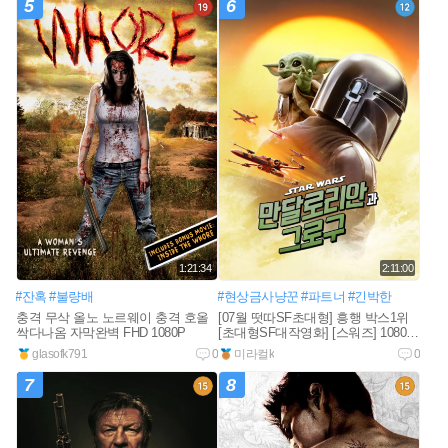
5
6
1:21:34
2:11:00
#잔혹
#불량배
#현상금사냥꾼
#파트너
#긴박한
충격 무삭 올노 노르웨이 충격 호올
[07월 떳따SF초대형] 흥행 박스1위
싹다나옴 자막완벽 FHD 1080P
[초대형SF대작영화] [스워즈] 1080공
식자막
glasofk791
0
미라컬k
0
7
8