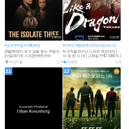
1:35:00
2:12:00
#금괴
#무법자
#혹독한
#야쿠자
#범죄액션
#프라임비디오
#일본
[8월]멕켄지 포이 금을 찾는 무법자
N 규칙을벗어난 느와르 액션대작 [
[아일레이트 시프]완벽한자막
비 정 한 시 대 ] 고화질 FHD 1080 5.1
바다마울
0
파워정
0
11
12