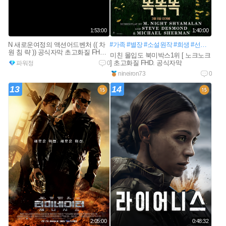
1:53:00
1:40:00
N 새로운여정의 액션어드벤처 (( 차
#가족
#별장
#소설원작
#희생
#선택
#휴가
원 침 략 )) 공식자막 초고화질 FHD
미친 몰입도 북미박스1위 [ 노크노크
5.1
] 초고화질 FHD. 공식자막
파워정
0
nineiron73
0
13
14
2:05:00
0:48:32