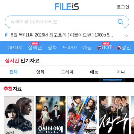
로그인
7
8월 적진 한복판에 홀로 남겨진 미군 병사 [ 럭키스트라
Ol크 ] 1080p 5.1 완벽자막
정액관
영화
드라마
예능
성인
AI
HOT
TOP100
실시간
인기자료
전체
영화
드라마
예능
애니
추천
자료