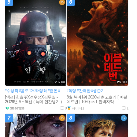
5
6
2:17:00
1:50:00
#수상작
#음모
#2018영화
#혼돈
#반정부
#악령
#인간병기
#잔혹한
#테러단체
#생존기
#특기대
[액션] 한효주X정우성X김무열 -
8월 북미1위 2026년 최고호러 [ 이블
2O29년 SF 액션 ( 늑데 인간병기 )
데드번 ] 1080p 5.1 완벽자막
dfesefgss
0
파이너1
1
7
8