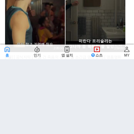
2:05:00
1:59:00
홈
인기
앱 설치
쇼츠
MY
[8월] [ 공식자막 ] 목숨 건 죽음의 생
[07월 초긴급 명품영화] [ 명품영화
존 레이스 [ 짐승의 경주 ]
악마2 ] [ 악녀는 명품을 입는다 ]1080
공식자막
바다마울
0
미라컬k
0
23
24