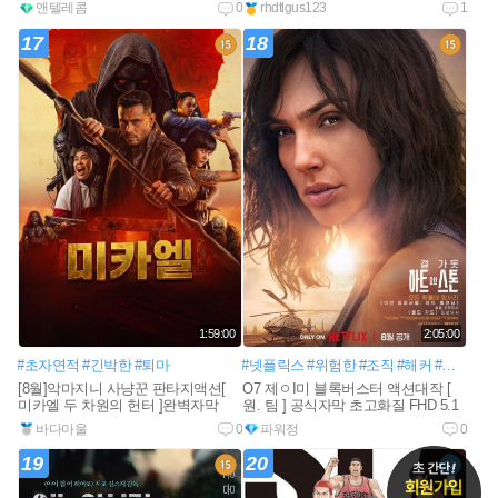
다
앤텔레콤
0
rhdtlgus123
1
17
18
1:59:00
2:05:00
#초자연적
#긴박한
#퇴마
#넷플릭스
#위험한
#조직
#해커
#무기
#베
[8월]악마지니 사냥꾼 판타지액션[
O7 제ㅇI미 블록버스터 액션대작 [
미카엘 두 차원의 헌터 ]완벽자막
원. 팀 ] 공식자막 초고화질 FHD 5.1
바다마울
0
파워정
0
19
20