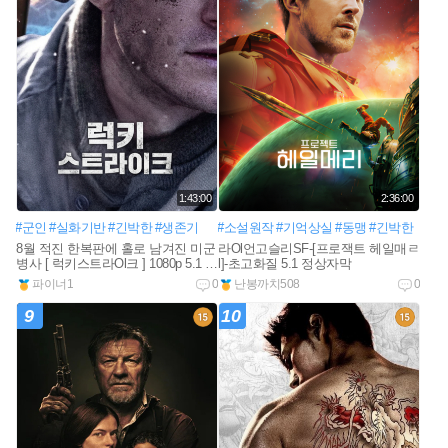
1:43:00
2:36:00
#군인
#실화기반
#긴박한
#생존기
#소설원작
#기억상실
#동맹
#긴박한
8월 적진 한복판에 홀로 남겨진 미군
라Ol언고슬리SF-[프로잭트 헤일매ㄹ
병사 [ 럭키스트라Ol크 ] 1080p 5.1 완
l]-초고화질 5.1 정상자막
벽자막
파이너1
0
난봉까치508
0
9
10