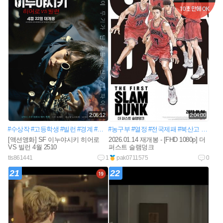
2:06:12
2:04:00
#수상작
#고등학생
#빌런
#경계
#히어로
#농구부
#격투
#열정
#고교생
#전국제패
#추락사고
#북산고
#기계몸
#송태섭
#소
[액션앵화] SF 이누야시키 히어로
2026.01.14 재개봉 - [FHD 1080p] 더
VS 빌런 4월 2510
퍼스트 슬램덩크
tls861441
1
pak0711575
0
21
22