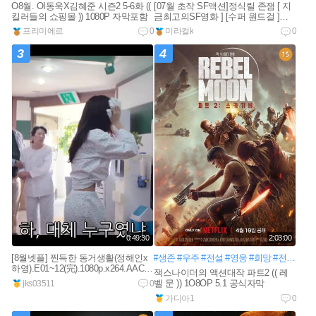
O8월. OI동욱X김혜준 시즌2 5-6화 ((
[07월 초작 SF액션]정식릴 존잼 [ 지
킬러들의 쇼핑몰 )) 1080P 자막포함
금최고의SF영화 ] [수퍼 원드걸 ]
1080공식자막
프리미에르
0
미라컬k
0
3
4
0:49:30
2:03:00
[8월넷플] 찐득한 동거생활(정해인x
#생존
#우주
#전설
#영웅
#희망
#전투
#반
하영).E01~12(完).1080p.x264.AAC-
잭스나이더의 액션대작 파트2 (( 레
BCG
new
벨 문 )) 1O8OP 5.1 공식자막
jks03511
0
가디아1
0