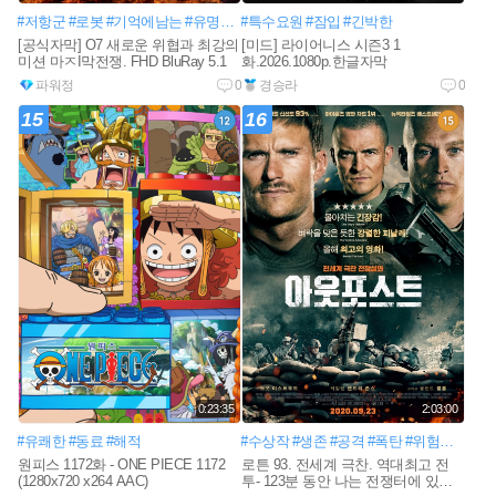
#저항군
#로봇
#기억에남는
#유명한액션
#특수요원
#인공지능
#잠입
#최첨단네트워크
#긴박한
[공식자막] O7 새로운 위협과 최강의
[미드] 라이어니스 시즌3 1
미션 마ㅈI막전쟁. FHD BluRay 5.1
화.2026.1080p.한글자막
파워정
0
경승라
0
15
16
0:23:35
2:03:00
#유쾌한
#동료
#해적
#수상작
#생존
#공격
#폭탄
#위험한
#반군
원피스 1172화 - ONE PIECE 1172
로튼 93. 전세계 극찬. 역대최고 전
(1280x720 x264 AAC)
투- 123분 동안 나는 전쟁터에 있었