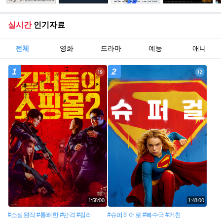
실시간
인기자료
전체
영화
드라마
예능
애니
1
2
1:58:00
1:48:00
#소설원작
#통쾌한
#반격
#킬러
#슈퍼히어로
#복수극
#거친