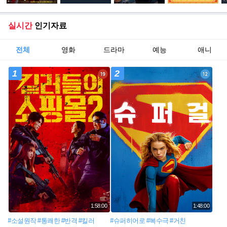
실시간
인기자료
전체
영화
드라마
예능
애니
1
2
1:58:00
1:48:00
#소설원작
#통쾌한
#반격
#킬러
#슈퍼히어로
#복수극
#거친