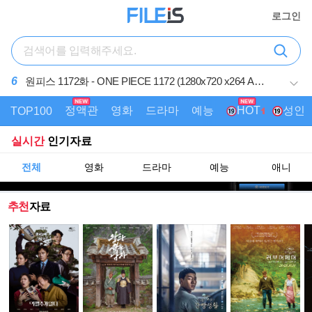
로그인
6
원피스 1172화 - ONE PIECE 1172 (1280x720 x264 AA
C)
정액관
영화
드라마
예능
성인
AI
HOT
TOP100
실시간
인기자료
전체
영화
드라마
예능
애니
추천
자료