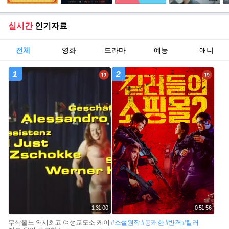
실시간
인기자료
전체
영화
드라마
예능
애니
1
2
1:31:00
0:51:56
무삭올노 역시최고 여성교도소 케이
#소설원작
#통쾌한
#반격
#킬러