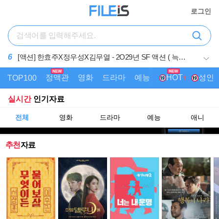
로그인
7
1080p 킬러들의 쇼핑몰 E01-E08 통합1 이동욱 김혜준
[완결]
정액관
영화
드라마
예능
성인
AI
HOT
TOP100
실시간
인기자료
전체
영화
드라마
예능
애니
추천
자료