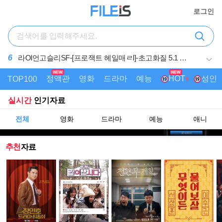
로그인
6
라Ol언고슬리SF-[프로잭트 헤일매ㄹl]-초고화질 5.1 정
상자막
정액관
영화
드라마
예능
성인
AI
HOT
TOP100
실시간
인기자료
전체
영화
드라마
예능
애니
추천
자료