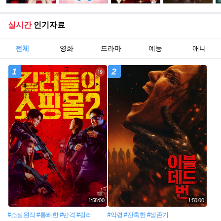
실시간
인기자료
전체
영화
드라마
예능
애니
1
2
1:58:00
1:50:00
#소설원작
#통쾌한
#반격
#킬러
#악령
#잔혹한
#생존기