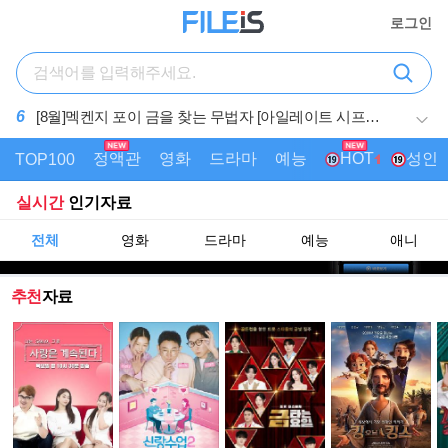
로그인
6
[8월]멕켄지 포이 금을 찾는 무법자 [아일레이트 시프]
완벽한자막
정액관
영화
드라마
예능
성인
AI
HOT
TOP100
실시간
인기자료
전체
영화
드라마
예능
애니
추천
자료