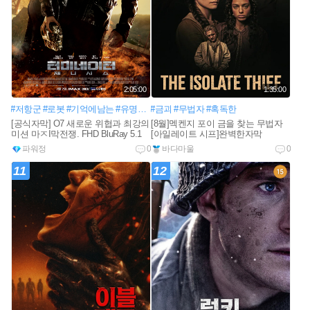
2:05:00
1:35:00
#저항군
#로봇
#기억에남는
#유명한액션
#금괴
#인공지능
#무법자
#최첨단네트워크
#혹독한
[공식자막] O7 새로운 위협과 최강의
[8월]멕켄지 포이 금을 찾는 무법자
미션 마ㅈI막전쟁. FHD BluRay 5.1
[아일레이트 시프]완벽한자막
파워정
0
바다마울
0
11
12