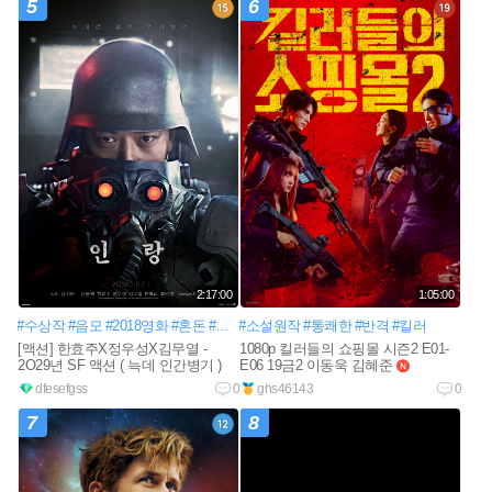
5
6
2:17:00
1:05:00
#수상작
#음모
#2018영화
#혼돈
#반정부
#소설원작
#인간병기
#통쾌한
#테러단체
#반격
#특기대
#킬러
[액션] 한효주X정우성X김무열 -
1080p 킬러들의 쇼핑몰 시즌2 E01-
2O29년 SF 액션 ( 늑데 인간병기 )
E06 19금2 이동욱 김혜준
new
dfesefgss
0
ghs46143
0
7
8