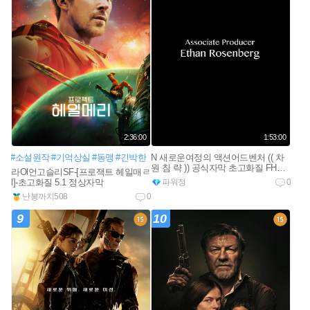
2:36:00
1:53:00
#소설원작
#기억상실
#동맹
#긴박한
N 새로운여정의 액션어드벤처 (( 차
원 침 략 )) 공식자막 초고화질 FHD
라Ol언고슬리SF-[프로잭트 헤일매ㄹ
5.1
l]-초고화질 5.1 정상자막
파워정
0
난봉까치508
0
9
10