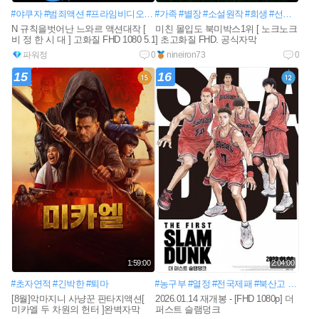
#야쿠자
#범죄액션
#프라임비디오
#일본게임
#가족
#별장
#소설원작
#희생
#선택
#휴가
N 규칙을벗어난 느와르 액션대작 [
미친 몰입도 북미박스1위 [ 노크노크
비 정 한 시 대 ] 고화질 FHD 1080 5.1
] 초고화질 FHD. 공식자막
파워정
0
nineiron73
0
15
16
1:59:00
2:04:00
#초자연적
#긴박한
#퇴마
#농구부
#열정
#전국제패
#북산고
#송태섭
[8월]악마지니 사냥꾼 판타지액션[
2026.01.14 재개봉 - [FHD 1080p] 더
미카엘 두 차원의 헌터 ]완벽자막
퍼스트 슬램덩크