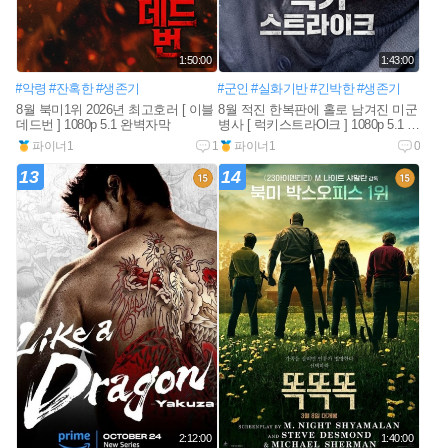
1:50:00
1:43:00
#악령
#잔혹한
#생존기
#군인
#실화기반
#긴박한
#생존기
8월 북미1위 2026년 최고호러 [ 이블
8월 적진 한복판에 홀로 남겨진 미군
데드번 ] 1080p 5.1 완벽자막
병사 [ 럭키스트라Ol크 ] 1080p 5.1 완
벽자막
파이너1
1
파이너1
0
13
14
2:12:00
1:40:00