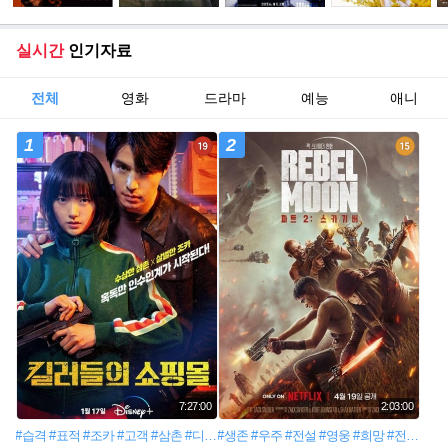
실시간
인기자료
전체
영화
드라마
예능
애니
1
2
7:27:00
2:03:00
#습격
#표적
#조카
#고객
#삼촌
#디즈니+
#생존
#수상한쇼핑몰
#우주
#전설
#영웅
#희망
#전투
#반