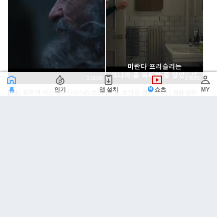
2:01:00
1:59:00
홈
인기
앱 설치
쇼츠
MY
[8월] 휴잭맨 액션대작 ( 데스옵 로빈
[07월 초긴급 명품영화] [ 명품영화
후뜨 ) 한글자체자막
악마2 ] [ 악녀는 명품을 입는다 ]1080
공식자막
dfesefgss
0
미라컬k
0
23
24