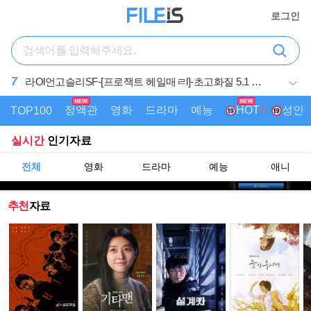
로그인
7
라Ol언고슬리SF-[프로잭트 헤일매ㄹl]-초고화질 5.1 정
상자막
정액관
영화
드라마
예능
성인
AI
HOT
TOP100
실시간
인기자료
전체
영화
드라마
예능
애니
추천
자료