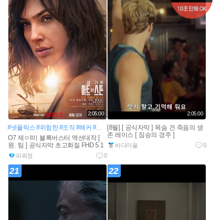
2:05:00
2:05:00
#넷플릭스
#위험한
#조직
#해커
#무기
[8월] [ 공식자막 ] 목숨 건 죽음의 생
#베일
#첩보요원
#국제평화
#막강한
존 레이스 [ 짐승의 경주 ]
O7 제ㅇI미 블록버스터 액션대작 [
원. 팀 ] 공식자막 초고화질 FHD 5.1
바다마울
0
파워정
0
21
22