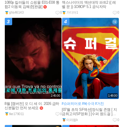
1080p 킬러들의 쇼핑몰 E01-E08 통
잭스나이더의 액션대작 파트2 (( 레
합2 이동욱 김혜준[완결]
벨 문 )) 1O8OP 5.1 공식자막
new
ghs46143
0
가디아1
0
3
4
2:45:00
1:48:00
8월 [캠버전] 오 디 세 이. 2026 급하
#슈퍼히어로
#복수극
#거친
신분들만 먼저 보세요
new
[07월 초작 SF액션]정식릴 존잼 [ 지
금최고의SF영화 ] [수퍼 원드걸 ]
tke179011
0
1080공식자막
미라컬k
0