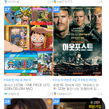
바다마울
0
pak0711575
0
17
18
0:23:35
2:03:00
#유쾌한
#동료
#해적
#수상작
#생존
#공격
#폭탄
#위험한
#반군
원피스 1172화 - ONE PIECE 1172
로튼 93. 전세계 극찬. 역대최고 전
(1280x720 x264 AAC)
투- 123분 동안 나는 전쟁터에 있었
다
앤텔레콤
0
rhdtlgus123
1
19
20