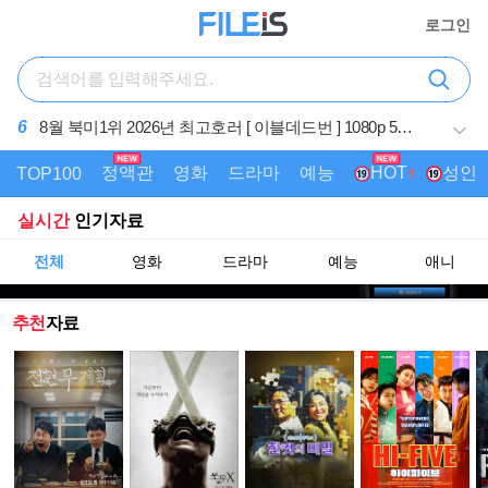
로그인
6
8월 북미1위 2026년 최고호러 [ 이블데드번 ] 1080p 5.1
완벽자막
정액관
영화
드라마
예능
성인
AI
HOT
TOP100
실시간
인기자료
전체
영화
드라마
예능
애니
추천
자료