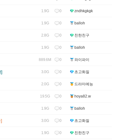
0
1.9G
zndhkgkgk
0
1.9G
balloh
0
2.8G
친한친구
0
1.9G
balloh
]
0
889.6M
와이파이
]
0
3.0G
초고화질
]
0
2.0G
드라마예능
0
19.5G
hoya82.w
0
1.9G
balloh
]
0
3.0G
초고화질
0
1.9G
친한친구