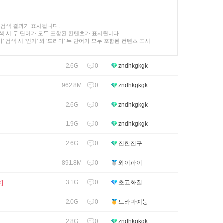
검색 결과가 표시됩니다.
색 시 두 단어가 모두 포함된 컨텐츠가 표시됩니다
라마’ 검색 시 ‘인기’ 와 ‘드라마’ 두 단어가 모두 포함된 컨텐츠 표시
0
2.6G
zndhkgkgk
0
962.8M
zndhkgkgk
g
0
2.6G
zndhkgkgk
0
1.9G
zndhkgkgk
0
2.6G
친한친구
]
0
891.8M
와이파이
]
0
3.1G
초고화질
]
0
2.0G
드라마예능
0
2.8G
zndhkgkgk