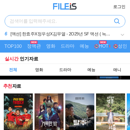
로그인
6
[액션] 한효주X정우성X김무열 - 2O29년 SF 액션 ( 늑데
인간병기 )
정액관
영화
드라마
예능
성인
AI
HOT
TOP100
실시간
인기자료
전체
영화
드라마
예능
애니
추천
자료