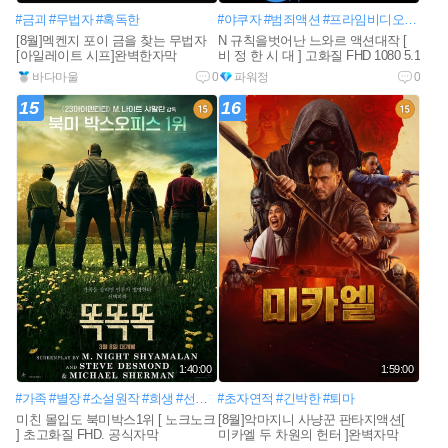
#금괴
#무법자
#혹독한
#야쿠자
#범죄액션
#프라임비디오
#일본
[8월]멕켄지 포이 금을 찾는 무법자
N 규칙을벗어난 느와르 액션대작 [
[아일레이트 시프]완벽한자막
비 정 한 시 대 ] 고화질 FHD 1080 5.1
바다마울
0
파워정
0
15
16
1:40:00
1:59:00
#가족
#별장
#소설원작
#희생
#선택
#휴가
#초자연적
#지구종말
#긴박한
#미국
#퇴마
#영화
미친 몰입도 북미박스1위 [ 노크노크
[8월]악마지니 사냥꾼 판타지액션[
] 초고화질 FHD. 공식자막
미카엘 두 차원의 헌터 ]완벽자막