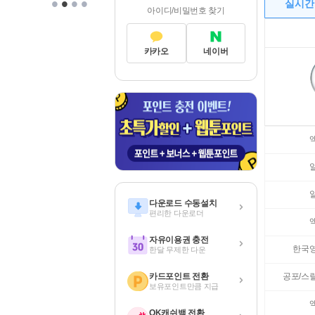
•
•
•
•
실시간
아이디/비밀번호 찾기
카카오
네이버
다운로드 수동설치
편리한 다운로더
자유이용권 충전
한국
한달 무제한 다운
공포/스
카드포인트 전환
보유포인트만큼 지급
OK캐쉬백 전환