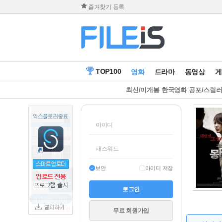
즐겨찾기 등록
TOP100
영화
드라마
동영상
게
최신/미개봉
한국영화
공포/스릴
보안
아이디 저장
무료 회원가입