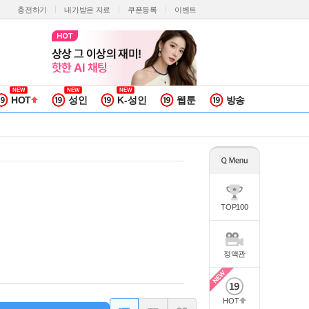
충전하기
내가받은 자료
쿠폰등록
이벤트
HOT
성인
K-성인
웹툰
방송
TOP100
정액관
HOT