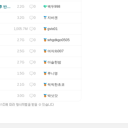
후 반복
0
2.2G
백두998
0
3.2G
지바겐
0
1,005.7M
gvix01
0
2.7G
whgdkgo0505
0
2.5G
여자와007
0
2.7G
아슬한밤
0
1.5G
루니영
0
2.1G
씩씩한초코
0
3.0G
박삿갓