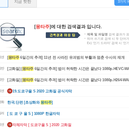
지금 핫한
3가지 
[
몽타주
]에 대한 검색결과 입니다.
제목 및 파일명
검색 결과가 
띄어 쓰기로 검색 시 두 단어
Ex) ‘인기 드라마’ 검색 시 ‘
액션
[
몽타주
 6일간의 추격] 11년 전 사라진 유괴범의 부활과 멈춘 수사의 재개
일반
[고화질] [
몽타주
 6일간의 추격] 법이 허락한 시간은 끝났다 1080p.HEVC-W
[사미 부아질라, 줄리 가예트]
일반
[고화질] [
몽타주
 6일간의 추격] 법이 허락한 시간은 끝났다 1080p.H264-WA
미 부아질라, 줄리 가예트]
액션
19.도쿄구울 S 2020 고화질 공식자막
영화
한국.단편 [초상화와 
몽타주
]
릴러
[ 도 쿄 구 울 S ] 1080P 한글자막
액션
자체자막 [ 도쿄구울 S ] 2020 고화질