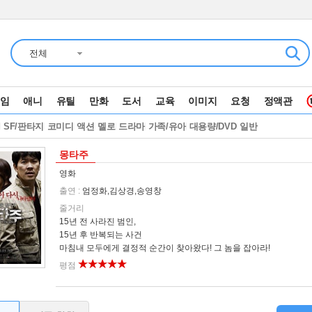
전체
임
애니
유틸
만화
도서
교육
이미지
요청
정액관
러
SF/판타지
코미디
액션
멜로
드라마
가족/유아
대용량/DVD
일반
몽타주
영화
출연 :
엄정화,김상경,송영창
줄거리
15년 전 사라진 범인,
15년 후 반복되는 사건
마침내 모두에게 결정적 순간이 찾아왔다! 그 놈을 잡아라!
평점