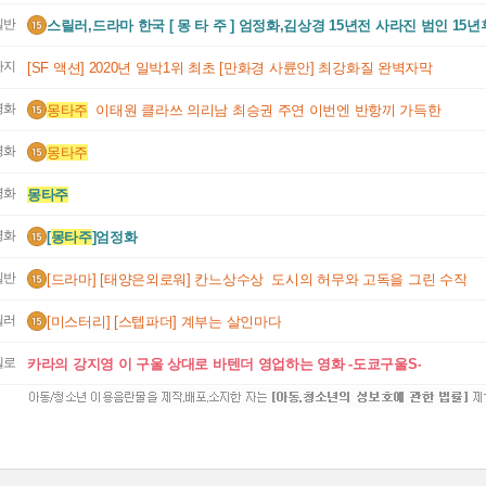
일반
스릴러,드라마 한국 [ 몽 타 주 ] 엄정화,김상경 15년전 사라진 범인 15년
되는 사건
타지
[SF 액션] 2020년 일박1위 최초 [만화경 사륜안] 최강화질 완벽자막
영화
몽타주
  이태원 클라쓰 의리남 최승권 주연 이번엔 반항끼 가득한
영화
몽타주
영화
몽타주
영화
[
몽타주
]엄정화
일반
[드라마] [태양은외로워] 칸느상수상  도시의 허무와 고독을 그린 수작
릴러
[미스터리] [스텝파더] 계부는 살인마다
멜로
카라의 강지영 이 구울 상대로 바텐더 영업하는 영화 -도쿄구울S-