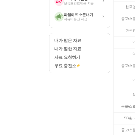
보유포인트만큼 지급
한국
파일이즈 소문내기
공포/스
자유이용권 지급
한국
내가 받은 자료
내가 찜한 자료
자료 요청하기
무료 충전소
공포/스
공포/스
SF/환
공포/스