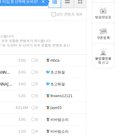
뷰 타입 중 선택해 보세요!
성인 콘텐츠 제외
방송편성표
표시됩니다.
쿠폰등록
가 모두 포함된 컨텐츠가 표시됩니다
인기’ 와 ‘드라마’ 두 단어가 모두 포함된 컨텐츠 표시
불법촬영물
0
2.6G
mbca
등 신고
ANNA
0
3.0G
초고화질
NNA[사
0
3.8G
초고화질
0
3.2G
thswns12121
0
831.8M
jaye03
0
3.0G
비바람소리
0
3.2G
비바람소리