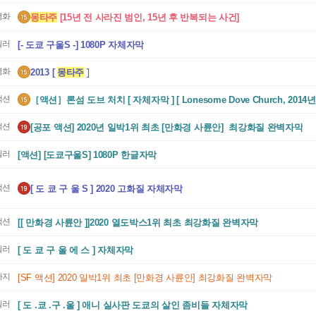
영화
몽타주
 [15년 전 사라진 범인, 15년 후 반복되는 사건]
릴러
[- 도쿄 구울S -] 1080P 자체자막
영화
2013 [ 
몽타주
 ]
액션
［액션］론섬 도브 처치 [ 자체자막 ] [ Lonesome Dove Church, 2014년 
액션
[공포 액션] 2020년 일박1위 최초 [만화경 사륜안]  최강화질 완벽자막
릴러
[액션] [도쿄구울S] 1080P 한글자막
액션
[ 도 쿄 구 울 S ] 2020 고화질 자체자막
액션
[[ 만화경 사륜안 ]]2020 열도박스1위 최초 최강화질 완벽자막
릴러
[ 도 쿄 구 울 에 스 ] 자체자막
타지
[SF 액션] 2020 일박1위 최초 [만화경 사륜안] 최강화질 완벽자막
릴러
[ 도 .쿄 .구 .울 ] 애니 실사판 도쿄의 살인 좀비들 자체자막