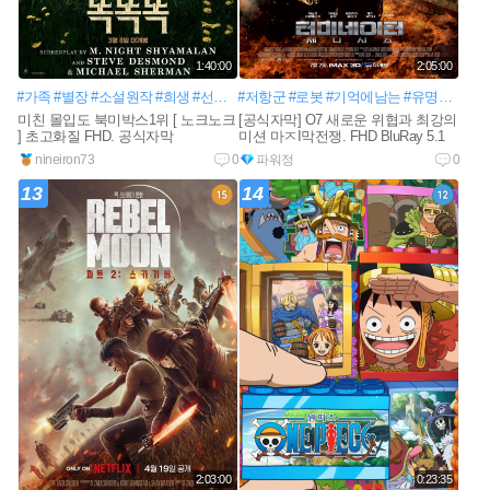
1:40:00
2:05:00
#가족
#별장
#소설원작
#희생
#선택
#휴가
#저항군
#지구종말
#로봇
#기억에남는
#미국
#영화
#유명한액션
미친 몰입도 북미박스1위 [ 노크노크
[공식자막] O7 새로운 위협과 최강의
] 초고화질 FHD. 공식자막
미션 마ㅈI막전쟁. FHD BluRay 5.1
nineiron73
0
파워정
0
13
14
2:03:00
0:23:35