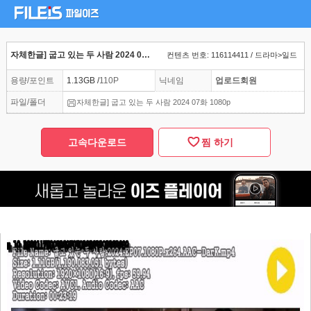
자체한글] 굽고 있는 두 사람 2024 07화 1080p
컨텐츠 번호: 116114411 / 드라마>일드
용량/포인트
1.13GB /
110P
닉네임
업로드회원
파일/폴더
자체한글] 굽고 있는 두 사람 2024 07화 1080p
고속다운로드
찜 하기