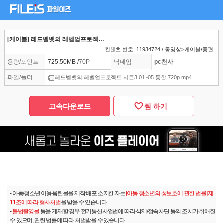
[케이블] 레드벨벳의 레벨업프로젝트 시즌3 01~05 통합 720p
컨텐츠 번호: 11934724 / 동영상>케이블/종편
용량/포인트
725.50MB /
70P
닉네임
pc천사
파일/폴더
레드벨벳의 레벨업프로젝트 시즌3 01~05 통합 720p.mp4
고속다운로드
찜 하기
- 아동/청소년 이용음란물을 제작.배포.소지한 자는
[아동.청소년의 성보호에 관한 법률] 제
11조에 따라 형사처벌
을 받을 수 있습니다.
-
불법촬영물
등을 게재할 경우 전기통신사업법에 따라 삭제/접속차단 등의 조치가 취해질
수 있으며, 관련 법률에 따라 처벌받을 수 있습니다.