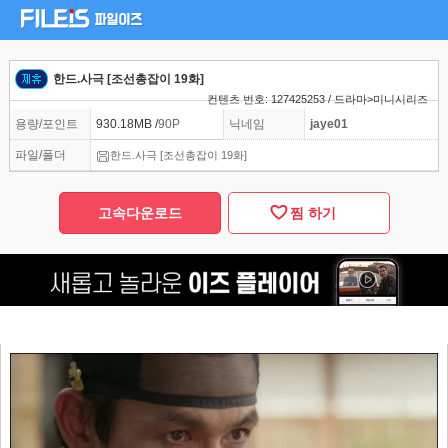
한드.사극 [조선총잡이 19화]
컨텐츠 번호: 127425253 / 드라마>미니시리즈
용량/포인트
930.18MB /
90P
닉네임
jaye01
파일/폴더
한드.사극 [조선총잡이 19화]
고속다운로드
찜 하기