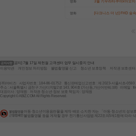
3월 기무라타쿠야x아오이유우
영화
[다크니스 더 넌] FHD 
영화
[공지] 케이뱅크 시스템 작업 안내
[공지] 부산은행 시스템 작업 안내
[공지] 100원 자동결제 상품 이벤트 연장 안내
[공지] 청소년 유해컨텐츠 및 음란물 모니터링 처벌 강화 안내
[공지] 불법촬영물(몰카, 상대방 동의 없는 촬영물 등) 업로드 금지 안내
[공지] 불법성인컨텐츠등록 및 규정위반 제재회원 명단
[공지] 7월 17일 제헌절 고객센터 업무 일시중지 안내
[공지] 케이뱅크 시스템 작업 안내
이용약관
개인정보 처리방침
불법촬영물 신고
청소년 보호정책
저작권 보호센터
[공지] 부산은행 시스템 작업 안내
(주)어비즈
사업자번호 : 184-86-01752
통신판매업신고번호 : 제 2023-서울서초-0593
주소 : 서울특별시 금천구 가산디지털2로 143, 904호 (가산동,가산어반워크II)
이메일 : fil
대표이사 : 양재원
저작권·청소년·정보 보호 책임자 : 양재원
Copyright © ABIZ.COM All Rights Reserved.
아동·청소년이용음란물을 제작·배포·소지한 자는 「아동·청소년의 성보호에
불법촬영물 등을 게재할 경우 전기통신사업법 제22조의5제1항에 따라 삭제