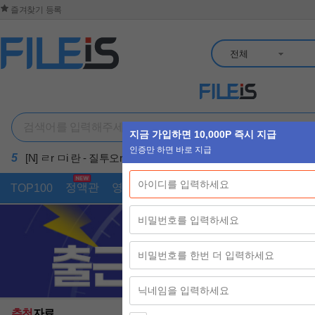
즐겨찾기 등록
전체
TOP100
영화
드라마
동영상
게임
애니
유틸
만화
실시간
지금 핫한
3월 [공식자막] 다시 시작 
영화
보안
아이디 저장
인셉션(Inception). 2010.
영화
[군체] 진화하는 괴물들,
영화
무료 회원가입
피카소 트리거 (Picasso Tri
영화