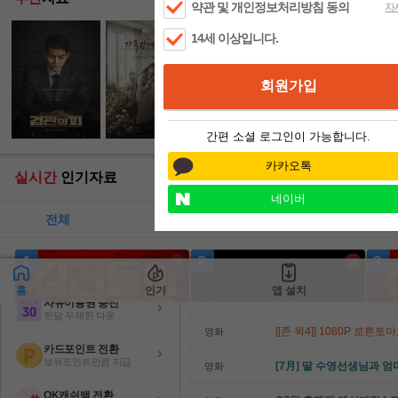
아이디/비밀번호 찾기
Pongso.No.Tao.2007.CH
영화
6월 설원 위 목숨을 건 
영화
카카오
네이버
[고전] Fuunji.Oda.No
영화
[프로젝트 Y]FHD 화려
영화
[영화-드라마] 아쿠아리움이
영화
[럭키 스트라이크] 제 2
영화
19만화-묶이는 것은 마음 
만화
다운로드 수동설치
They.Might.Be.Giant
영화
편리한 다운로더
[고전] 러닝 맨.The Runnin
영화
자유이용권 충전
한달 무제한 다운
[[존 윅4]] 1080P 로
영화
카드포인트 전환
보유포인트만큼 지급
[7月] 딸 수영선생님과 
영화
OK캐쉬백 전환