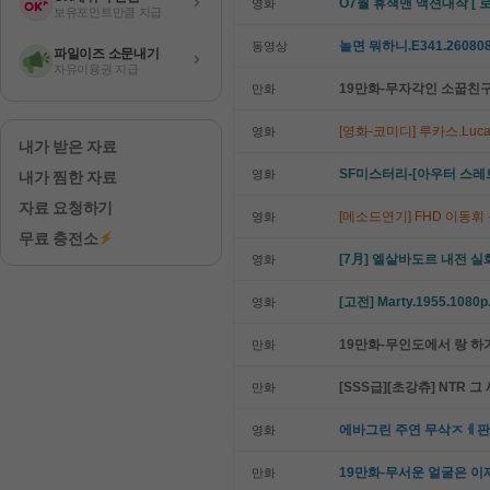
O7월 휴잭맨 액션대작 [ 로
영화
보유포인트만큼 지급
놀면 뭐하니.E341.260808.
동영상
파일이즈 소문내기
자유이용권 지급
19만화-무자각인 소꿉친
만화
[영화-코미디] 루카스.Luca
영화
내가 받은 자료
SF미스터리-[아우터 스레트
영화
내가 찜한 자료
자료 요청하기
[메소드연기] FHD 이동
영화
무료 충전소
[7月] 엘살바도르 내전 실
영화
[고전] Marty.1955.1080
영화
19만화-무인도에서 랑 하기
만화
[SSS급][초강츄] NTR
만화
에바그린 주연 무삭ㅈㅔ판 
영화
19만화-무서운 얼굴은 이
만화