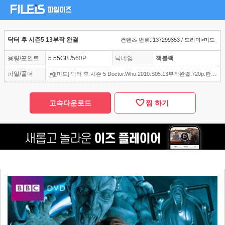
닥터 후 시즌5 13부작 완결
컨텐츠 번호: 137299353 / 드라마>미드
용량/포인트
5.55GB /
560P
닉네임
잭블랙
파일/폴더
[미드] 닥터 후 시즌 5 Doctor.Who.2010.S05.13부작완결.720p.한글자막
고속다운로드
찜 하기