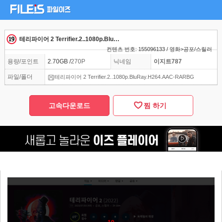
테리파이어 2 Terrifier.2..1080p.BluRay.H264.AAC-RARBG
컨텐츠 번호: 155096133 / 영화>공포/스릴러
용량/포인트
2.70GB /
270P
닉네임
이지트787
파일/폴더
테리파이어 2 Terrifier.2..1080p.BluRay.H264.AAC-RARBG
고속다운로드
찜 하기