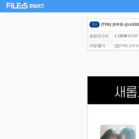
[TVN] 견우와 선녀.E02
용량/포인트
2.18GB /
220P
파일/폴더
[TVN] 견우와