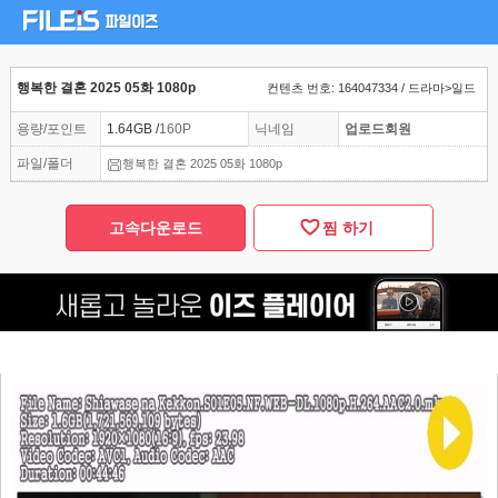
행복한 결혼 2025 05화 1080p
컨텐츠 번호: 164047334 / 드라마>일드
용량/포인트
1.64GB /
160P
닉네임
업로드회원
파일/폴더
행복한 결혼 2025 05화 1080p
고속다운로드
찜 하기