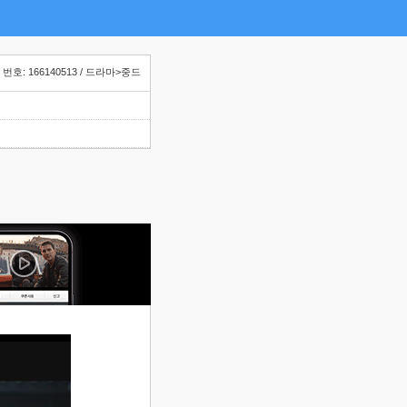
번호: 166140513 / 드라마>중드