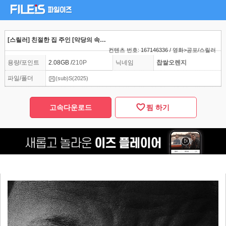
[스릴러] 친절한 집 주인 [악당의 속삭임] 제임스맥거보이
컨텐츠 번호: 167146336 / 영화>공포/스릴러
용량/포인트
2.08GB /
210P
닉네임
찹쌀오렌지
파일/폴더
(sub)S(2025)
고속다운로드
찜 하기