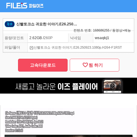
신빨토크쇼 귀묘한 이야기.E26.250923.1080p.H264-F1RST
컨텐츠 번호: 168686255 / 동영상>예능
용량/포인트
2.62GB /
260P
닉네임
wsaqkj1
파일/폴더
신빨토크쇼 귀묘한 이야기.E26.250923.1080p.H264-F1RST
고속다운로드
찜 하기