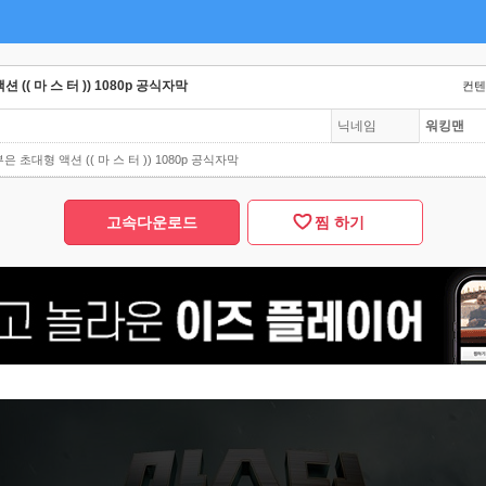
(( 마 스 터 )) 1080p 공식자막
컨텐츠
닉네임
워킹맨
 초대형 액션 (( 마 스 터 )) 1080p 공식자막
고속다운로드
찜 하기