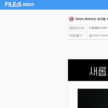
제작비 때려부은 초대형 액션 
용량/포인트
2.46GB /
250P
파일/폴더
제작비 때려부은