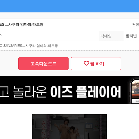
3ARIESㅡ사쿠라 엄마와.타로짱
컨텐츠
P
닉네임
한터빕
니 DOUJIN3ARIESㅡ사쿠라 엄마와.타로짱
고속다운로드
찜 하기