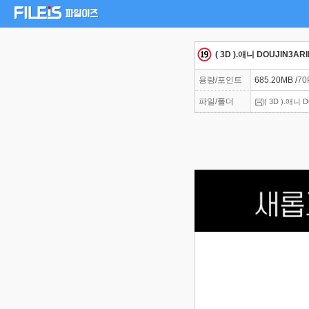
( 3D ).애니 DOUJIN
용량/포인트
685.20MB /
70
파일/폴더
( 3D ).애