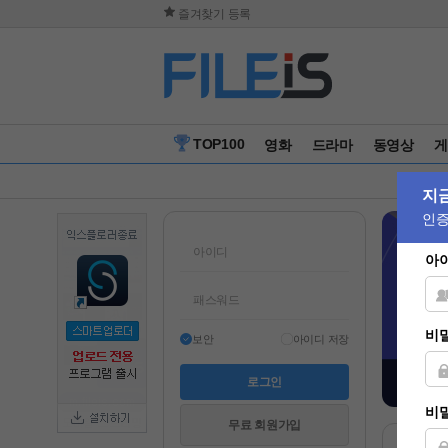
즐겨찾기 등록
TOP100
영화
드라마
동영상
게
보안
아이디 저장
무료 회원가입