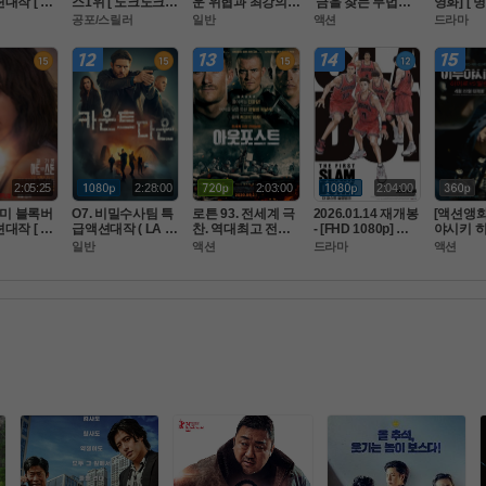
대작 [ 비
스1위 [ 노크노크 ]
운 위협과 최강의
 금을 찾는 무법자
영화] [
 대 ] 고화
 초고화질 FHD. 공
 미션 마ㅈI막전쟁.
 [아일레이트 시프]
마2 ] [
공포/스릴러
일반
액션
드라마
080 5.1
식자막
 FHD BluRay 5.1
완벽한자막
을 입는다 
식자막
2:05:25
2:28:00
2:03:00
2:04:00
I미 블록버
O7. 비밀수사팀 특
로튼 93. 전세계 극
2026.01.14 재개봉 
[액션앵화
대작 [ 원.
급액션대작 ( LA 국
찬. 역대최고 전투-
- [FHD 1080p] 더
야시키 히
공식자막 초고
토안보 ) 공식자막
 123분 동안 나는
 퍼스트 슬램덩크
 빌런 4월
일반
액션
드라마
액션
 5.1
 초고화질 FHD5.1
 전쟁터에 있었다