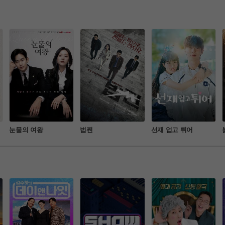
이야기를 담은 드라마
터리
큐멘터리 형식의 예
램
눈물의 여왕
법쩐
선재 업고 튀어