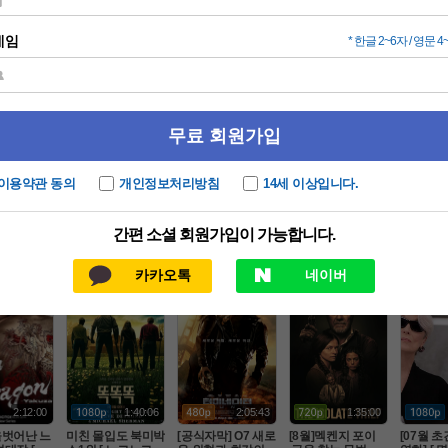
인기 TOP100
드라마
동영상
애니
2:17:00
1:50:31
1:43:31
1:48:00
한효주X정
8월 북미1위 2026
8월 적진 한복판에
[07월 초작 SF액션]
라Ol언고
열 - 2O2
년 최고호러 [ 이블
 홀로 남겨진 미군
정식릴 존잼 [ 지금
[프로잭
액션 ( 늑데
데드번 ] 1080p 5.1
 병사 [ 럭키스트라
최고의SF영화 ] [수
ㄹl]-초고
공포/스릴러
일반
SF/판타지
액션
 )
 완벽자막
Ol크 ] 1080p 5.1 완
퍼 원드걸 ] 1080공
 정상자
벽자막
식자막
2:12:00
1:40:06
2:05:43
1:35:00
을벗어난 느
미친 몰입도 북미박
[공식자막] O7 새로
[8월]멕켄지 포이
[07월 