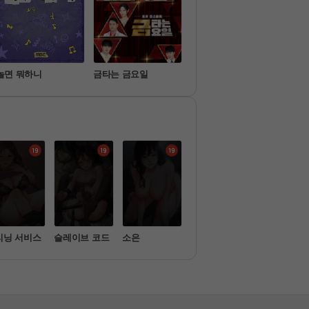
놀면 뭐하니
금타는 금요일
탐정들의 영업비밀
이호
리닝 서비스
슬레이브 코드
소은
금의환향
위험한 거래 
리고 옆집 여