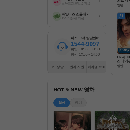
와르 액션
보유포인트만큼 지급
 정 한 시
일반
질 FHD 1
파일이즈 소문내기
자유이용권 지급
이즈 고객 상담센터
1544-9097
평일
10:00 ~ 18:00
점심
13:00 ~ 14:00
O7 제ㅇ
스터 액션
 팀 ] 
일반
1:1 상담
원격 지원
저작권 보호
화질 FHD
HOT & NEW 영화
최신
인기