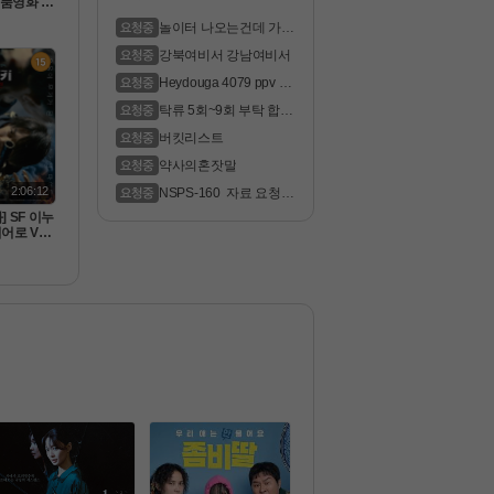
 명품영화 악
 악녀는 명품
놀이터 나오는건데 가지
]1080공
고계시는..
강북여비서 강남여비서
Heydouga 4079 ppv 09
0 Ratsubak..
탁류 5회~9회 부탁 합니
다
버킷리스트
약사의혼잣말
2:06:12
NSPS-160  자료 요청
 합니다
] SF 이누
어로 VS
 2510