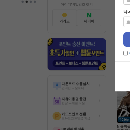
•
•
•
•
이즈 
아이디/비밀번호 찾기
영화
카카오
네이버
[액션] 
우성X김무
9년 SF 
한국영화
 인간병기
다운로드 수동설치
편리한 다운로더
자유이용권 충전
한달 무제한 다운
카드포인트 전환
보유포인트만큼 지급
N 규칙
OK캐쉬백 전환