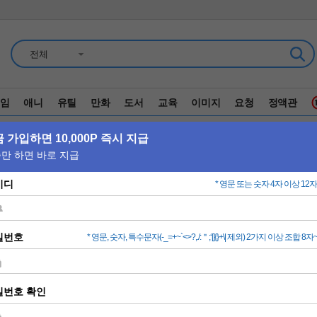
전체
임
애니
유틸
만화
도서
교육
이미지
요청
정액관