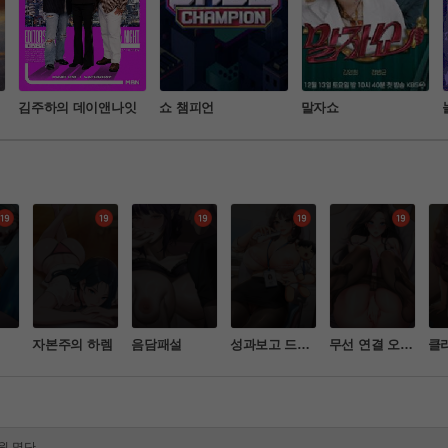
김주하의 데이앤나잇
쇼 챔피언
말자쇼
정
자본주의 하렘
음담패설
성과보고 드립
무선 연결 오나
클
니다
홀
처벌 강화 안내
물 등) 업로드 금지 안내
원 명단