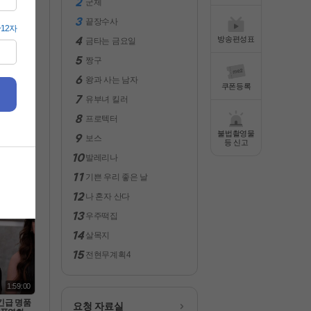
군체
전체보기
끝장수사
방송편성표
금타는 금요일
짱구
왕과 사는 남자
쿠폰등록
유부녀 킬러
프로텍터
불법촬영물
보스
2:36:31
등 신고
발레리나
슬리SF-
트 헤일매
기쁜 우리 좋은 날
화질 5.1
막
나 혼자 산다
우주떡집
살목지
전현무계획4
1:59:00
초긴급 명품
요청 자료실