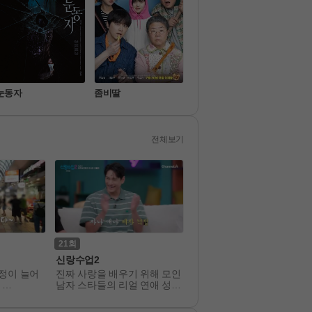
눈동자
좀비딸
프로텍터
짱구
전체보기
21
18
신랑수업2
더 시즌즈 성시경의 고막남
가정이 늘어
진짜 사랑을 배우기 위해 모인 
2026 KBS 라이브 뮤직 프


남자 스타들의 리얼 연애 성장
트 더 시즌즈 #9 <성시경의 
의 일상을
기
막남친>. 지친 하루가 가고,
 담은 다
윽고 시작될 음악 이야기. 금