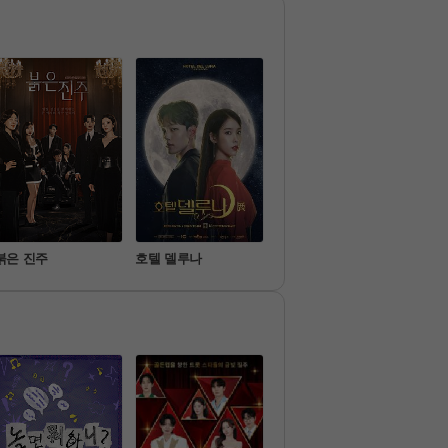
능 프로그
요일 밤엔... 자지 마요~
붉은 진주
호텔 델루나
기쁜 우리 좋은 날
미스