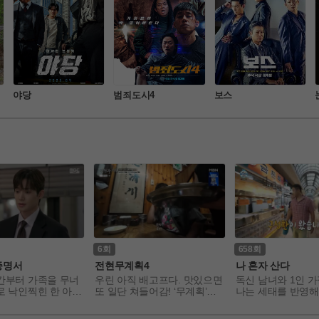
야당
범죄도시4
보스
6
658
증명서
전현무계획4
나 혼자 산다
간부터 가족을 무너
우린 아직 배고프다. 맛있으면 
독신 남녀와 1인 
로 낙인찍힌 한 아이
또 일단 쳐들어감! ‘무계획’과
나는 세태를 반영해 
 편견과 운명에 맞
 ‘전현무의 계획’ 그 사이에서
혼자 사는 유명인들
 삶을 되찾아 가는
 계속되는 無근본 리얼 먹큐멘
 관찰 카메라 형태로