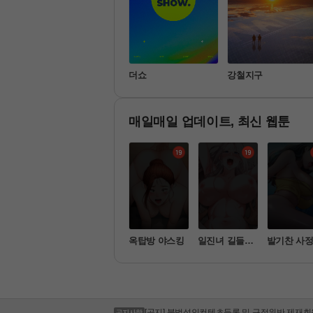
는 그
최우수산
더쇼
강철지구
매일매일 업데이트, 최신 웹툰
한순애
선생님의 노력
옥탑방 야스킹
일진녀 길들이
발기찬 사
기
[공지] 케이뱅크 시스템 작업 안내
[공지] 부산은행 시스템 작업 안내
[공지] 100원 자동결제 상품 이벤트 연장 안내
[공지] 청소년 유해컨텐츠 및 음란물 모니터링 
[공지] 불법촬영물(몰카, 상대방 동의 없는 촬영
[공지] 불법성인컨텐츠등록 및 규정위반 제재회