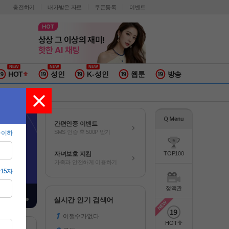
충전하기
내가받은 자료
쿠폰등록
이벤트
HOT
성인
K-성인
웹툰
방송
간편인증 이벤트
SMS 인증 후 500P 받기
자녀보호 지킴
TOP100
가족과 안전하게 이용하기
정액관
실시간 인기 검색어
어쩔수가없다
HOT