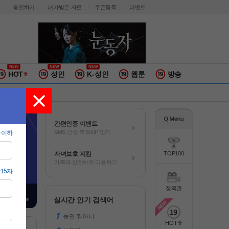
충전하기
내가받은 자료
쿠폰등록
이벤트
HOT
성인
K-성인
웹툰
방송
간편인증 이벤트
SMS 인증 후 500P 받기
자녀보호 지킴
TOP100
가족과 안전하게 이용하기
정액관
실시간 인기 검색어
놀면 뭐하니
HOT