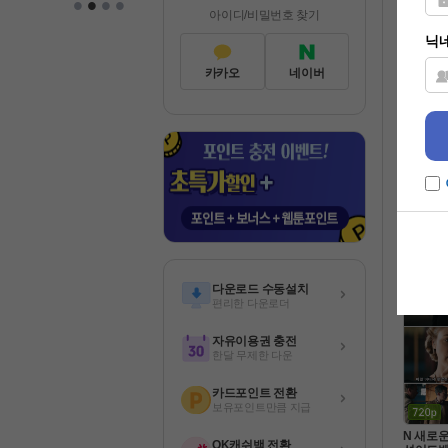
•
•
•
•
이즈 
아이디/비밀번호 찾기
영화
카카오
네이버
8월 [캠
 세 이. 
분들만 
일반
다운로드 수동설치
편리한 다운로더
자유이용권 충전
한달 무제한 다운
카드포인트 전환
보유포인트만큼 지급
N 새로
OK캐쉬백 전환