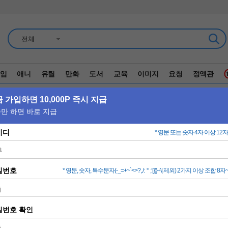
전체
임
애니
유틸
만화
도서
교육
이미지
요청
정액관