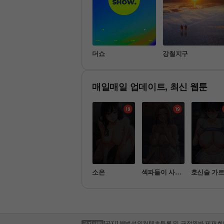
는 그
최우수산
더쇼
강철지구
매일매일 업데이트, 최신 웹툰
대에 남군이
슬레이브 코드
소은
섹파들이 사실
호신술 가
나 혼자
 가족이었다
드립니다
[공지] 케이뱅크 시스템 작업 안내
[공지] 부산은행 시스템 작업 안내
[공지] 100원 자동결제 상품 이벤트 연장 안내
[공지] 청소년 유해컨텐츠 및 음란물 모니터링 
[공지] 불법촬영물(몰카, 상대방 동의 없는 촬영
[공지] 불법성인컨텐츠등록 및 규정위반 제재회