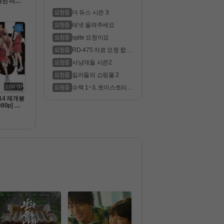
겨진 미군
 럭키스트라
더 듀스 시즌 3
80p 5.1 완
테넷 올려주세요
spite 요청이요
RD-475 자료 요청 합니
다
사냥개들 시즌2
킬러들의 쇼핑몰 2
2:04:00
슈렉 1~3, 토이스토리 1
~3 더빙 ..
.14 재개봉 
080p] 더
 슬램덩크