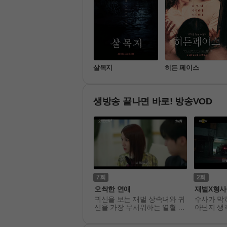
짱구
살목지
히든 페이스
생방송 끝나면 바로! 방송VOD
0
7
2
토록 위대한 몸
오싹한 연애
재벌X형사 
 분야 건강 전문가들이 모여 
귀신을 보는 재벌 상속녀와 귀
수사가 막히
리가 잘 몰랐던 우리 몸에
신을 가장 무서워하는 열혈 검
아닌지 생
관한 각종 건강 상식을 다루
사의 좌충우돌 오컬트 로맨스
사, 진이수
는 프로그램
운 팀장 