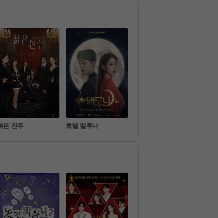
그리고 시작되는 다양한 '참견
고수'들의 시시콜콜한 참견!
붉은 진주
호텔 델루나
기쁜 우리 좋은 날
미스