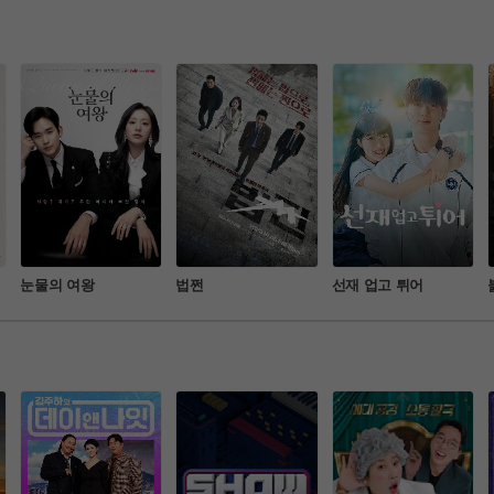
 터지는 사이다 수사
!!
눈물의 여왕
법쩐
선재 업고 튀어