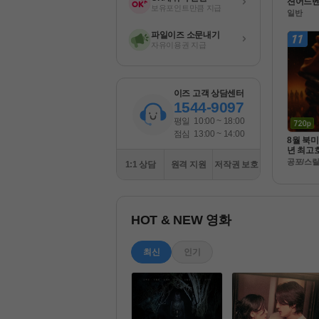
션어드벤처 
보유포인트만큼 지급
침 략 )
일반
 초고화질 
파일이즈 소문내기
자유이용권 지급
이즈 고객 상담센터
1544-9097
평일
10:00 ~ 18:00
점심
13:00 ~ 14:00
8월 북미
년 최고호
데드번 ] 
공포/스
1:1 상담
원격 지원
저작권 보호
 완벽자
HOT & NEW 영화
최신
인기