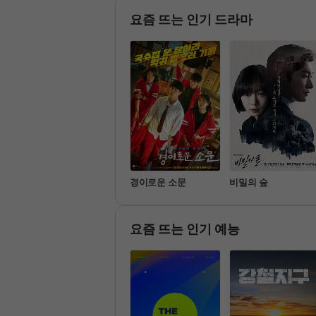
쾌 도파민
가 펼쳐진다
요즘 뜨는 인기 드라마
명불허전
경이로운 소문
비밀의 숲
요즘 뜨는 인기 예능