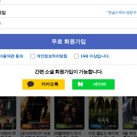
인기 TOP100
드라마
동영상
애니
2:45:00
1:48:00
2:03:54
2:17:00
버전] 오 디
[07월 초작 SF액션]
잭스나이더의 액션
[액션] 한효주X정
라Ol언고
2026 급하신
정식릴 존잼 [ 지금
대작 파트2 (( 레 벨
우성X김무열 - 2O2
[프로잭
먼저 보세요
최고의SF영화 ] [수
 문 )) 1O8OP 5.1 공
9년 SF 액션 ( 늑데
ㄹl]-초고
SF/판타지
SF/판타지
한국영화
액션
퍼 원드걸 ] 1080공
식자막
 인간병기 )
 정상자
식자막
1:53:00
2:05:43
1:35:00
1:40:06
운여정의 액
[공식자막] O7 새로
[8월]멕켄지 포이
미친 몰입도 북미박
8월 적진