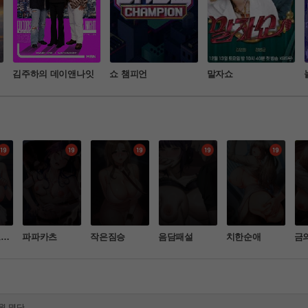
김주하의 데이앤나잇
쇼 챔피언
말자쇼
르쳐
파파카츠
작은짐승
음담패설
치한순애
금
처벌 강화 안내
물 등) 업로드 금지 안내
원 명단