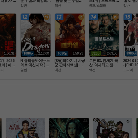
(( 차 원 
운 위협과 최강의
 금을 찾는 무법자
스1위 [ 노크노크 ]
 홀로 남
) 공식자막
 미션 마ㅈI막전쟁.
 [아일레이트 시프]
 초고화질 FHD. 공
 병사 [
일반
액션
공포/스릴러
일반
FHD 5.1
 FHD BluRay 5.1
완벽한자막
식자막
Ol크 ] 10
벽자막
1:50:31
2:12:00
1:59:23
2:03:00
1위 2026
N 규칙을벗어난 느
[8월]악마지니 사냥
로튼 93. 전세계 극
2026.01
러 [ 이블
와르 액션대작 [ 비
꾼 판타지액션[ 미
찬. 역대최고 전투-
- [FHD 1
1080p 5.1
 정 한 시 대 ] 고화
카엘 두 차원의 헌
 123분 동안 나는
 퍼스트
릴러
일반
액션
액션
드라마
막
질 FHD 1080 5.1
터 ]완벽자막
 전쟁터에 있었다