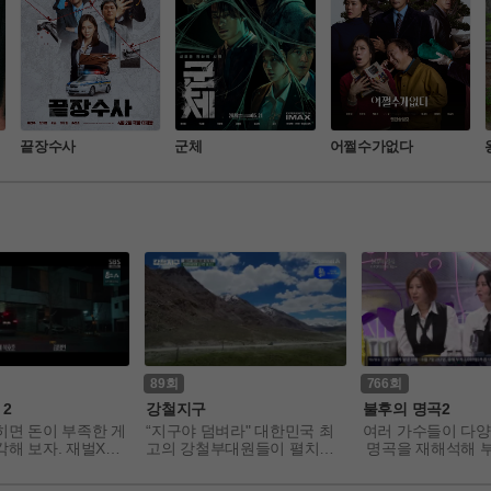
끝장수사
군체
어쩔수가없다
89
766
2
강철지구
불후의 명곡2
면 돈이 부족한 게 
“지구야 덤벼라" 대한민국 최
여러 가수들이 다양
각해 보자. 재벌X형
고의 강철부대원들이 펼치는
 명곡을 재해석해 
가 돌아왔다! 새로
 대자연과의 한 판 승부- 강철
그램
주혜라와 유쾌상쾌통
 여행자들의 ‘생존여행기’