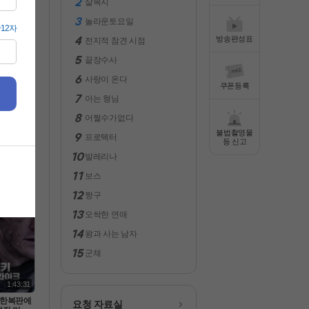
살목지
전체보기
놀라운토요일
방송편성표
전지적 참견 시점
끝장수사
사랑이 온다
쿠폰등록
아는 형님
어쩔수가없다
불법촬영물
프로텍터
2:36:31
등 신고
발레리나
슬리SF-
트 헤일매
보스
화질 5.1
막
짱구
오싹한 연애
왕과 사는 남자
군체
1:43:31
 한복판에
요청 자료실