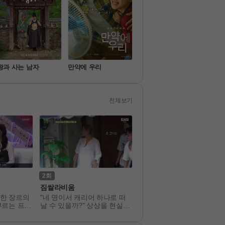
왕과 사는 남자
만약에 우리
좀비딸
프로
전체보기
2
412
짐쌀라비움
전지적 참견 시점
한 장르의
"네 명이서 캐리어 하나로 떠
"당신의 인생에 참견해드립
부르는 프로
날 수 있을까?" 상상을 현실로
다!" 매니저들의 거침없는 
 만드는 여행 주문, <짐쌀라비
보로 공개되는 스타들의 리
움>!
 일상! 
