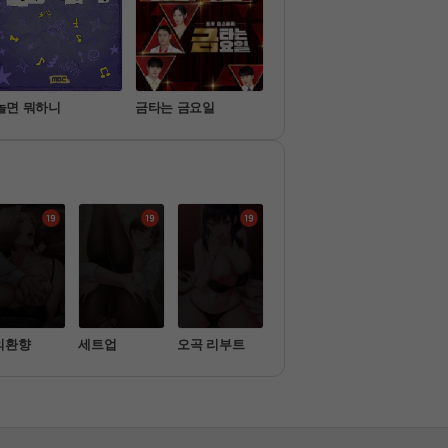
놀면 뭐하니
금타는 금요일
탐정들의 영업비밀
이호
의환향
세트업
오곡 리부트
무선 연결 오나
옥탑방 야스
홀