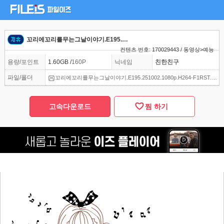
꼬리에꼬리를무는그날이야기.E195.251002.1080p.H264-F1RST
컨텐츠 번호: 170029443 / 동영상>예능
용량/포인트
1.60GB /
160P
닉네임
친한친구
파일/폴더
꼬리에꼬리를무는그날이야기.E195.251002.1080p.H264-F1RST.mp4
고속다운로드
찜 하기