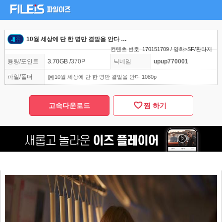
10월 세상에 단 한 명만 결말을 안다 1080p
컨텐츠 번호: 170151709 / 영화>SF/환타지
용량/포인트
3.70GB /
370P
닉네임
upup770001
파일/폴더
10월 세상에 단 한 명만 결말을 안다 1080p
고속다운로드
찜 하기