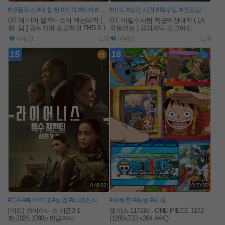
#넷플릭스
#위험한
#조직
#해커
#무기
#미드
#베일
#살인사건
#첩보요원
#특수팀
#국제평화
#긴장감넘치는
#막강한
O7 제ㅇI미 블록버스터 액션대작 [
O7. 비밀수사팀 특급액션대작 ( LA
원. 팀 ] 공식자막 초고화질 FHD 5.1
국토안보 ) 공식자막 초고화질
FHD5.1
파워정
0
파워정
0
15
16
0:48:32
0:23:35
#CIA
#특수부대
#잠입
#테러조직
#유쾌한
#동료
#해적
[미드] 라이어니스 시즌3 1
원피스 1172화 - ONE PIECE 1172
화.2026.1080p.한글자막
(1280x720 x264 AAC)