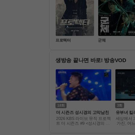
만약에 우리
프로텍터
군체
생방송 끝나면 바로! 방송VOD
18
3
우주떡집
더 시즌즈 성시경의 고막남친
유부녀 킬
에서 요리까지! 토롱이의 계
2026 KBS 라이브 뮤직 프로젝
세상에서 
략으로 우주떡집 알바생이 된
트 더 시즌즈 #9 <성시경의 고
 가진, 어
지락이들. 본격 강제취업 식
막남친>. 지친 하루가 가고, 이
투 워라밸(wor
 노동 어드벤처!
윽고 시작될 음악 이야기. 금
사수기를 