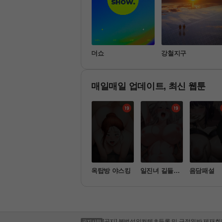
는 그
최우수산
더쇼
강철지구
매일매일 업데이트, 최신 웹툰
전자전
신도시 마사지
옥탑방 야스킹
일진녀 길들이
음담패설
[공지] 케이뱅크 시스템 작업 안내
기
[공지] 부산은행 시스템 작업 안내
[공지] 100원 자동결제 상품 이벤트 연장 안내
[공지] 청소년 유해컨텐츠 및 음란물 모니터링 
[공지] 불법촬영물(몰카, 상대방 동의 없는 촬영
[공지] 불법성인컨텐츠등록 및 규정위반 제재회
[공지] 7월 17일 제헌절 고객센터 업무 일시중지