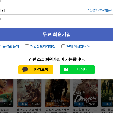
인기 TOP100
드라마
동영상
애니
2:17:00
1:48:00
1:53:00
1:50:31
한효주X정
[07월 초작 SF액션]
N 새로운여정의 액
8월 북미1위 2026
8월 적진
열 - 2O2
정식릴 존잼 [ 지금
션어드벤처 (( 차 원 
년 최고호러 [ 이블
 홀로 남
액션 ( 늑데
최고의SF영화 ] [수
침 략 )) 공식자막
데드번 ] 1080p 5.1
 병사 [
SF/판타지
일반
공포/스릴러
일반
 )
퍼 원드걸 ] 1080공
 초고화질 FHD 5.1
 완벽자막
Ol크 ] 10
식자막
벽자막
2:36:31
2:03:54
2:05:43
2:12:00
슬리SF-
잭스나이더의 액션
[공식자막] O7 새로
N 규칙을벗어난 느
미친 몰