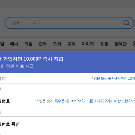
전체
임
애니
유틸
만화
도서
교육
이미지
요청
정액관