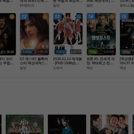
트 헤일매
대작 파트2 (( 레 벨
운 위협과 최강의
와르 액션대작 [ 비
스1위 [ 
화질 5.1
 문 )) 1O8OP 5.1 공
 미션 마ㅈI막전쟁.
 정 한 시 대 ] 고화
 초고화질 
SF/판타지
일반
일반
공포/스릴
막
식자막
 FHD BluRay 5.1
질 FHD 1080 5.1
식자막
1:35:00
2:05:25
2:04:00
2:03:00
켄지 포이
O7 제ㅇI미 블록버
2026.01.14 재개봉 
로튼 93. 전세계 극
[액션앵화
는 무법자
스터 액션대작 [ 원.
- [FHD 1080p] 더
찬. 역대최고 전투-
야시키 히
이트 시프]
 팀 ] 공식자막 초고
 퍼스트 슬램덩크
 123분 동안 나는
 빌런 4월
일반
드라마
액션
액션
자막
화질 FHD 5.1
 전쟁터에 있었다