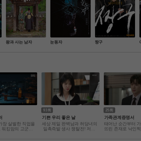
왕과 사는 남자
눈동자
짱구
93
25
러
기쁜 우리 좋은 날
가족관계증명서
가장 살벌한 직업을
세상 제일 완벽남과 허당녀의
태어난 순간부터 가
느 워킹맘의 고군분
 일촉즉발 생사 쟁탈전! 저마
뜨린 존재로 낙인찍
k & life balance) 
다 '내 인생의 주인공'이 되고
와, 냉혹한 편견과 
그린 드라마
픈, 다양한 세대가 만들어가는 
서 자신의 삶을 되