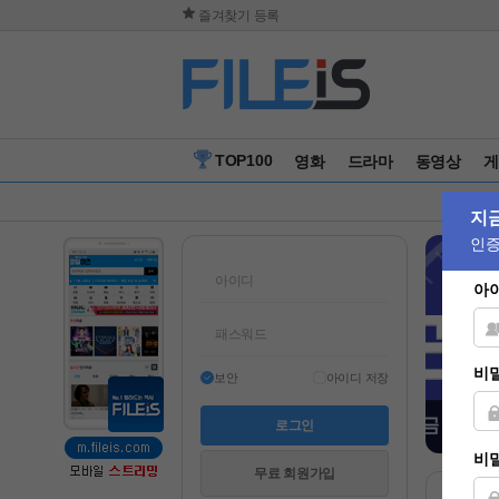
즐겨찾기 등록
TOP100
영화
드라마
동영상
게
보안
아이디 저장
무료 회원가입