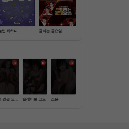
놀면 뭐하니
금타는 금요일
탐정들의 영업비밀
이호
선 연결 오나
슬레이브 코드
소은
금의환향
세트업