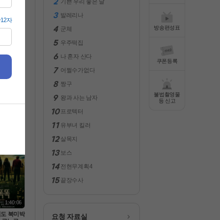
기쁜 우리 좋은 날
전체보기
발레리나
방송편성표
군체
우주떡집
나 혼자 산다
쿠폰등록
어쩔수가없다
짱구
불법촬영물
왕과 사는 남자
1:43:31
등 신고
프로텍터
 한복판에
겨진 미군
유부녀 킬러
 럭키스트라
80p 5.1 완
살목지
보스
전현무계획4
끝장수사
1:40:06
입도 북미박
요청 자료실