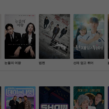
멜로 가족 드라마
 여성의 이야기를 
눈물의 여왕
법쩐
선재 업고 튀어