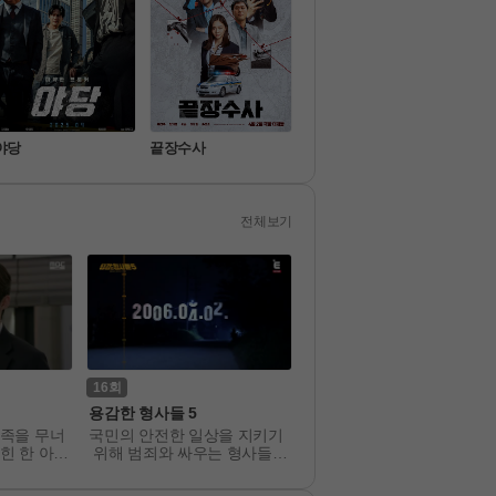
야당
끝장수사
보스
좀비
전체보기
16
325
용감한 형사들 5
이십세기 힛트쏭
족을 무너
국민의 안전한 일상을 지키기
대한민국 가요史가 고스란
힌 한 아이
 위해 범죄와 싸우는 형사들의 
 담긴 KBS의 올드 케이팝 
운명에 맞
사건 일지를 다루는 프로그램
그램을 

찾아 가는
소환하고 재해석하여 대중