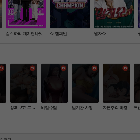
김주하의 데이앤나잇
쇼 챔피언
말자쇼
성과보고 드립
비밀수업
발기찬 사정
자본주의 하렘
무
니다
홀
처벌 강화 안내
물 등) 업로드 금지 안내
원 명단
 안내