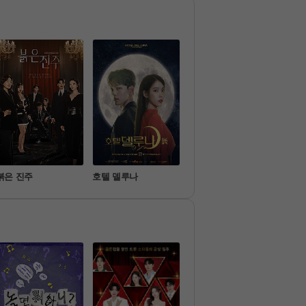
담은 드라마
 원하는 뉴트로 가요의 갈증을
해소하는

신개념 뉴트로 음악 차트쇼 
로그램
붉은 진주
호텔 델루나
기쁜 우리 좋은 날
미스