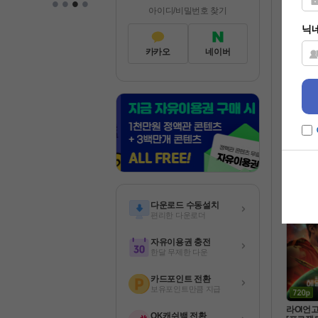
•
•
•
•
이즈 
아이디/비밀번호 찾기
영화
카카오
네이버
[액션] 
우성X김무
9년 SF 
한국영화
 인간병기
다운로드 수동설치
편리한 다운로더
자유이용권 충전
한달 무제한 다운
카드포인트 전환
보유포인트만큼 지급
라Ol언고
OK캐쉬백 전환