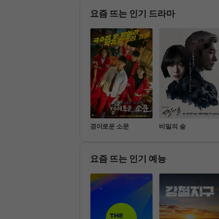
요일 밤엔... 자지 마요~
요즘 뜨는 인기 드라마
명불허전
경이로운 소문
비밀의 숲
요즘 뜨는 인기 예능