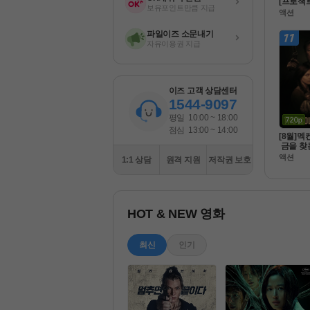
[프로잭
보유포인트만큼 지급
ㄹl]-초고
액션
 정상자
파일이즈 소문내기
자유이용권 지급
이즈 고객 상담센터
1544-9097
평일
10:00 ~ 18:00
점심
13:00 ~ 14:00
[8월]멕
 금을 찾
 [아일레
액션
1:1 상담
원격 지원
저작권 보호
완벽한
HOT & NEW 영화
최신
인기