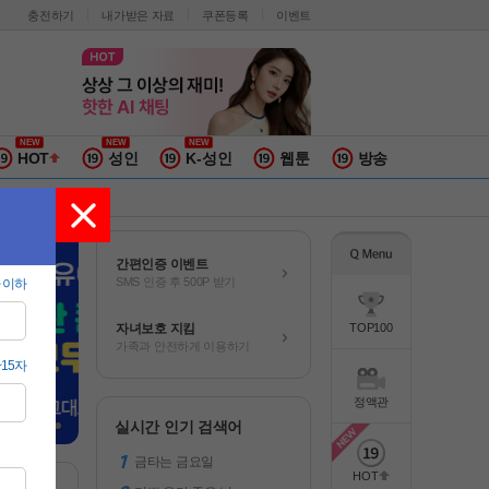
충전하기
내가받은 자료
쿠폰등록
이벤트
HOT
성인
K-성인
웹툰
방송
간편인증 이벤트
SMS 인증 후 500P 받기
자녀보호 지킴
TOP100
가족과 안전하게 이용하기
정액관
실시간 인기 검색어
금타는 금요일
HOT