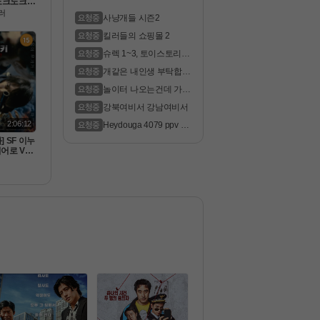
노크노크 ]
FHD. 공
러
사냥개들 시즌2
킬러들의 쇼핑몰 2
슈렉 1~3, 토이스토리 1
~3 더빙 ..
개같은 내인생 부탁합니
다.
놀이터 나오는건데 가지
고계시는..
강북여비서 강남여비서
2:06:12
Heydouga 4079 ppv 09
0 Ratsubak..
] SF 이누
어로 VS
 2510