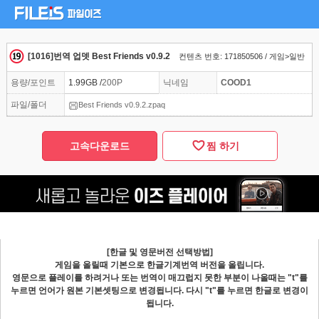
[1016]번역 업뎃 Best Friends v0.9.2
컨텐츠 번호: 171850506 / 게임>일반
용량/포인트
1.99GB /
200P
닉네임
COOD1
파일/폴더
Best Friends v0.9.2.zpaq
고속다운로드
찜 하기
[한글 및 영문버전 선택방법]
게임을 올릴때 기본으로 한글기계번역 버전을 올립니다.
영문으로 플레이를 하려거나 또는 번역이 매끄럽지 못한 부분이 나올때는 "t"를
누르면 언어가 원본 기본셋팅으로 변경됩니다. 다시 "t"를 누르면 한글로 변경이
됩니다.