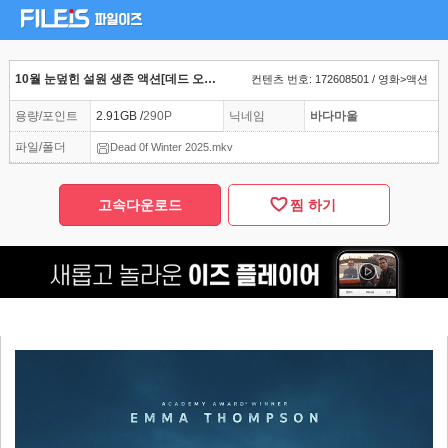
10월 눈덮힌 설원 생존 액션[데드 오브 윈터]완벽자막
컨텐츠 번호: 172608501 / 영화>액션
용량/포인트
2.91GB /
290P
닉네임
바다마울
파일/폴더
Dead 0f Winter 2025.mkv
고속다운로드
찜 하기