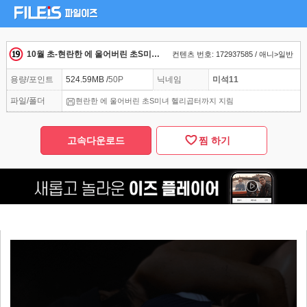
10월 초-현란한 에 울어버린 초S미녀 헬리곱터까지 지림
컨텐츠 번호: 172937585 / 애니>일반
용량/포인트
524.59MB /
50P
닉네임
미석11
파일/폴더
현란한 에 울어버린 초S미녀 헬리곱터까지 지림
고속다운로드
찜 하기