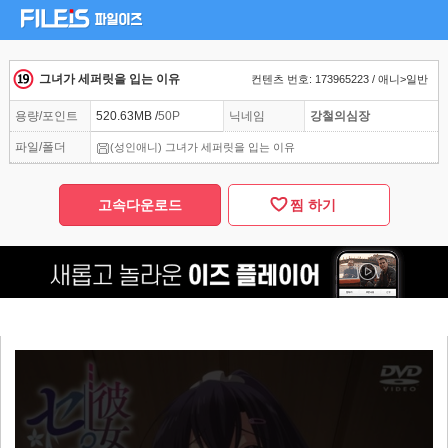
그녀가 세퍼릿을 입는 이유
컨텐츠 번호: 173965223 / 애니>일반
용량/포인트
520.63MB /
50P
닉네임
강철의심장
파일/폴더
(성인애니) 그녀가 세퍼릿을 입는 이유
고속다운로드
찜 하기