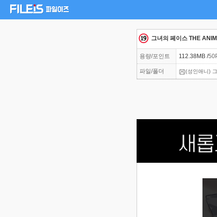
그녀의 페이스 THE ANIM
용량/포인트
112.38MB /
50
파일/폴더
(성인애니) 그