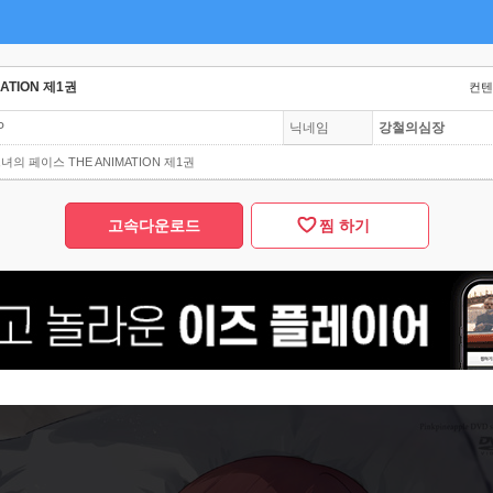
ATION 제1권
컨텐츠
P
닉네임
강철의심장
녀의 페이스 THE ANIMATION 제1권
고속다운로드
찜 하기