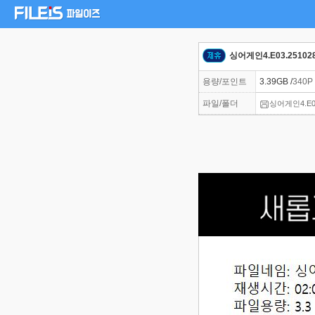
싱어게인4.E03.251028
용량/포인트
3.39GB /
340P
파일/폴더
싱어게인4.E03.