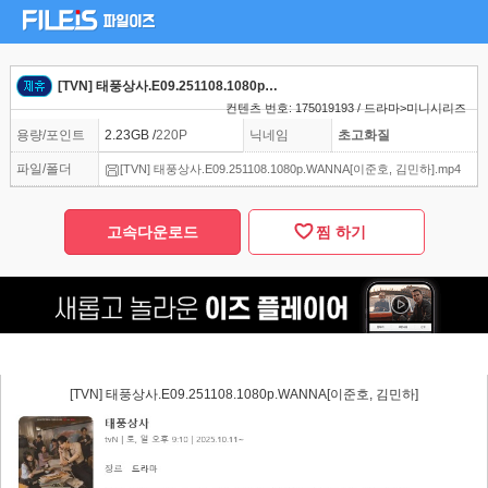
[TVN] 태풍상사.E09.251108.1080p.WANNA[이준호, 김민하]
컨텐츠 번호: 175019193 / 드라마>미니시리즈
용량/포인트
2.23GB /
220P
닉네임
초고화질
파일/폴더
[TVN] 태풍상사.E09.251108.1080p.WANNA[이준호, 김민하].mp4
고속다운로드
찜 하기
[TVN] 태풍상사.E09.251108.1080p.WANNA[이준호, 김민하]