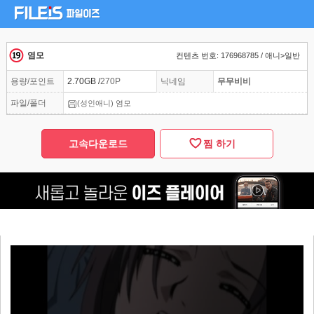
염모
컨텐츠 번호: 176968785 / 애니>일반
용량/포인트
2.70GB /
270P
닉네임
무무비비
파일/폴더
(성인애니) 염모
고속다운로드
찜 하기