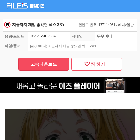
지금까지 제일 좋았던 섹스 2호r
컨텐츠 번호: 177114081 / 애니>일반
용량/포인트
104.45MB /
50P
닉네임
무무비비
파일/폴더
(야애니) 지금까지 제일 좋았던 섹스 2호r
고속다운로드
찜 하기