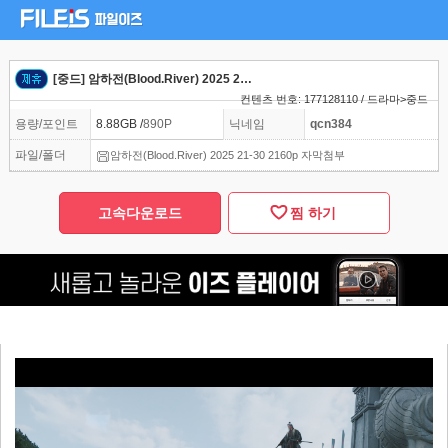
[중드] 암하전(Blood.River) 2025 21-30 2160p 자막첨부
컨텐츠 번호: 177128110 / 드라마>중드
용량/포인트
8.88GB /
890P
닉네임
qcn384
파일/폴더
암하전(Blood.River) 2025 21-30 2160p 자막첨부
고속다운로드
찜 하기