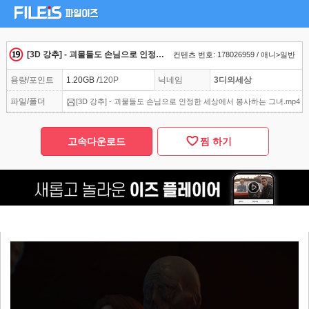
[3D 강추] - 괴물들도 손님으로 인정한 세상에서 봉사하는 그녀
컨텐츠 번호: 178026959 / 애니>일반
용량/포인트
1.20GB /
120P
닉네임
3디의세상
파일/폴더
[3D 강추] - 괴물들도 손님으로 인정한 세상에서 봉사하는 그녀.mp4
고속다운로드
찜 하기