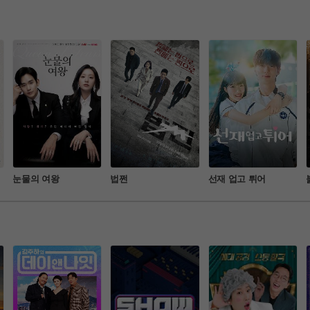
강 케미!
눈물의 여왕
법쩐
선재 업고 튀어