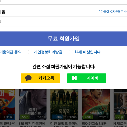
인기 TOP100
드라마
동영상
애니
1:50:31
2:11:58
2:17:00
1:35:00
1위 2026
[07월 떳따SF초대
[액션] 한효주X정
[8월]멕켄지 포이
N 규칙을
러 [ 이블
형] 흥행 박스1위
우성X김무열 - 2O2
 금을 찾는 무법자
와르 액션
1080p 5.1
 [초대형SF대작영
9년 SF 액션 ( 늑데
 [아일레이트 시프]
 정 한 시
릴러
SF/판타지
한국영화
액션
일반
막
화] [스워즈] 1080
 인간병기 )
완벽한자막
질 FHD 1
공식자막
1:48:00
1:43:31
1:40:06
2:36:31
초작 SF액션]
8월 적진 한복판에
미친 몰입도 북미박
라Ol언고슬리SF-
N 새로운