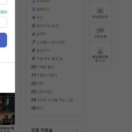
프로텍터
전체보기
발레리나
방송편성표
보스
왕과 사는 남자
살목지
쿠폰등록
신상출시 편스토랑
끝장수사
불법촬영물
기쁜 우리 좋은 날
2:12:00
등 신고
구해줘 홈즈
벗어난 느
대작 [ 비
어쩔수가없다
 대 ] 고화
080 5.1
군체
신랑수업2
꼬리에 꼬리를 무는 그날 이
야기
짱구
1:53:00
여정의 액
요청 자료실