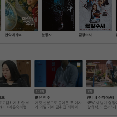
만약에 우리
눈동자
끝장수사
101
2
캠프
붉은 진주
언니네 산지직송3
로고침하기 위한 부
거짓 신분으로 돌아온 두 여자
NEW 사 남매 염정
야기 <이혼숙려캠프
가 아델 가에 감춰진 죄악과
 강유석, 노윤서! 
 진실을 밝혀내는 복수 연대기
지의 직송 작물로 
를 그리는 드라마
철 밥상과 찐가족 