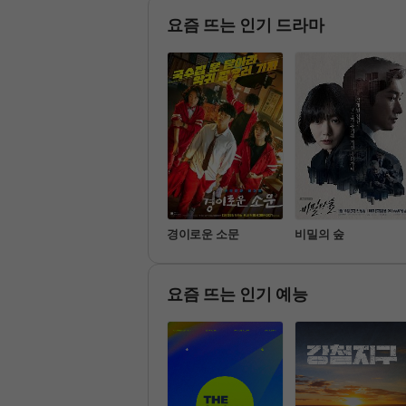
해 달려간다.
 여성의 이야기를 담은 드라마
요즘 뜨는 인기 드라마
명불허전
경이로운 소문
비밀의 숲
요즘 뜨는 인기 예능