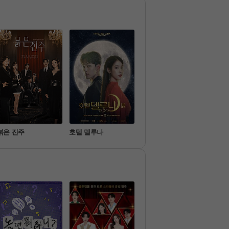
 '이야기 친구'(가장 가까운 
인)에게, 가장 일상적인 공
에서 1:1 로 전달하는 방식
 프로그램
붉은 진주
호텔 델루나
기쁜 우리 좋은 날
미스