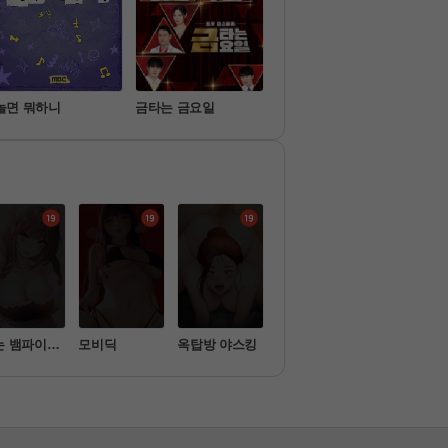
놀면 뭐하니
금타는 금요일
탐정들의 영업비밀
이호
는 뱀파이어
모비딕
옥탑방 야스킹
무선 연결 오나
새누나 길들
홀
기