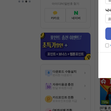
•
•
•
•
이즈 
아이디/비밀번호 찾기
영화
카카오
네이버
8월 북미
년 최고호
데드번 ] 
공포/스
 완벽자
다운로드 수동설치
편리한 다운로더
자유이용권 충전
한달 무제한 다운
카드포인트 전환
보유포인트만큼 지급
[07월 
OK캐쉬백 전환