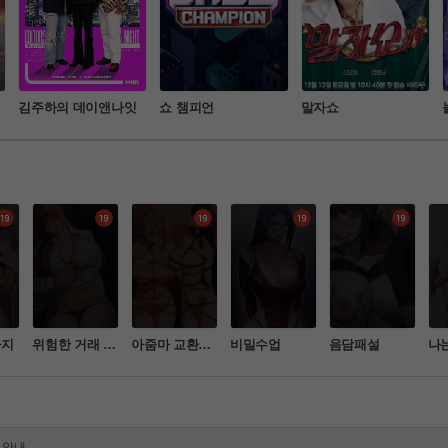
김주하의 데이앤나잇
쇼 챔피언
말자쇼
사지
위험한 거래 그
아줌마 교환계
비밀수업
음담패설
나
리고 옆집 여자
획
다
처벌 강화 안내
물 등) 업로드 금지 안내
원 명단
 안내