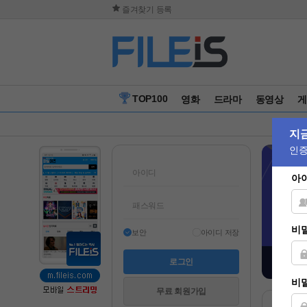
즐겨찾기 등록
TOP100
영화
드라마
동영상
게
보안
아이디 저장
무료 회원가입