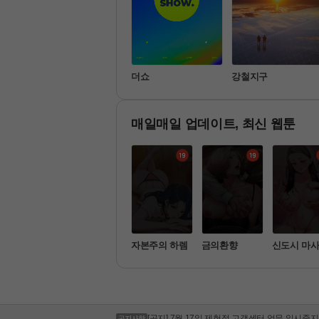
는 그
최우수산
더쇼
강철지구
매일매일 업데이트, 최신 웹툰
세계 밀프 헌
슬레이브 코드
자본주의 하렘
금의환향
신도시 마
[공지] 우리은행 시스템 작업 안내
[공지] 100원 자동결제 상품 이벤트 연장 안내
[공지] 청소년 유해컨텐츠 및 음란물 모니터링 
[공지] 불법촬영물(몰카, 상대방 동의 없는 촬영
[공지] 불법성인컨텐츠등록 및 규정위반 제재회
[공지] 7월 17일 제헌절 고객센터 업무 일시중지