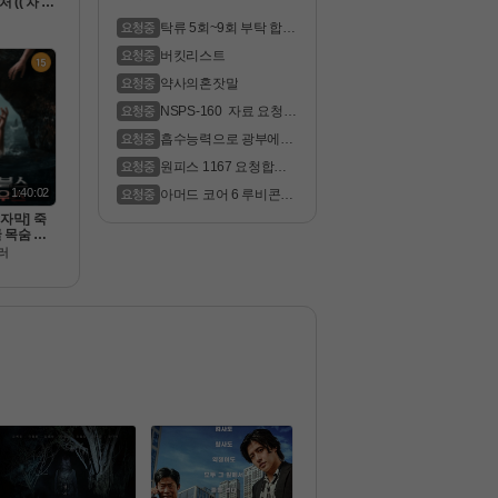
(( 차 원 
 공식자막
탁류 5회~9회 부탁 합니
FHD 5.1
다
버킷리스트
약사의혼잣말
NSPS-160  자료 요청
 합니다
흡수능력으로 광부에서
 신선까지
원피스 1167 요청합니
다!!
1:40:02
아머드 코어 6 루비콘의
 화염 부..
식자막] 죽
 목숨 건
데블스 마우
러