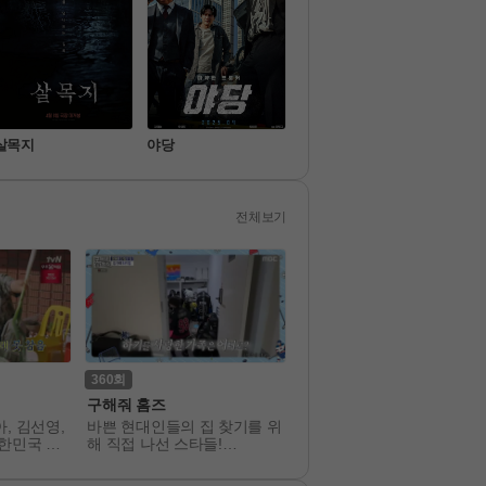
살목지
야당
보스
짱구
전체보기
360
235
구해줘 홈즈
꼬리에 꼬리를 무는 그날 이
기
아, 김선영,
바쁜 현대인들의 집 찾기를 위
‘너’ 에게 꼭 들려주고 싶어! 
대한민국 각
해 직접 나선 스타들!

구, 배우자, 동료... 

차려지는 제
그들의 리얼한 발품 중개 배틀
세 명의 '이야기꾼'이 스스로
사남매의 극
 공부하며 느낀 바를 각자의