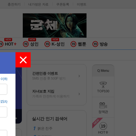
충전하기
내가받은 자료
쿠폰등록
이벤트
HOT
성인
K-성인
웹툰
방송
간편인증 이벤트
SMS 인증 후 500P 받기
자녀보호 지킴
TOP100
가족과 안전하게 이용하기
정액관
실시간 인기 검색어
붉은 진주
HOT