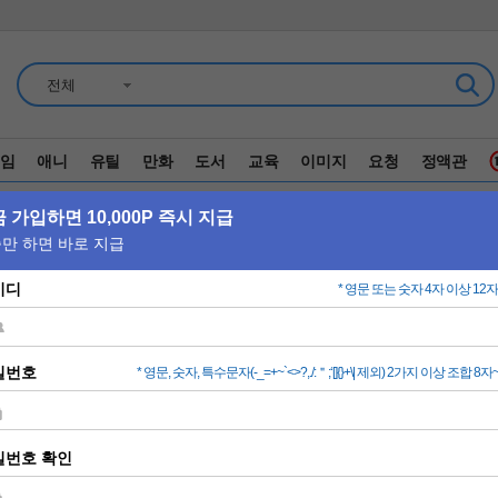
전체
임
애니
유틸
만화
도서
교육
이미지
요청
정액관