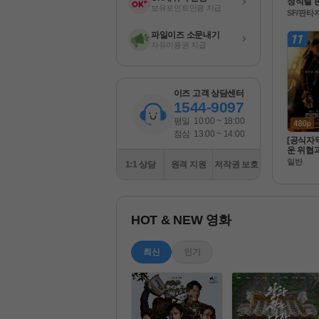
정식릴 존
보유포인트만큼 지급
최고의SF
SF/판타
퍼 원드걸 
식자막
파일이즈 소문내기
자유이용권 지급
이즈 고객 상담센터
1544-9097
평일
10:00 ~ 18:00
점심
13:00 ~ 14:00
[공식자막
운 위협
 미션 마
일반
1:1 상담
원격 지원
저작권 보호
 FHD Bl
HOT & NEW 영화
최신
인기