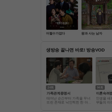
범죄도시4
어쩔수가없다
왕과 사는 남자
생방송 끝나면 바로! 방송VOD
24
94
자식방생프로젝트 합숙 맞선2
가족관계증명서
이혼숙려
혼하고 싶은 싱글 남녀 10
태어난 순간부터 가족을 무너
인생을 새
, 그리고 그들의 어머니 10
뜨린 존재로 낙인찍힌 한 아이
부들의 이
이 5박 6일 동안 함께 합숙
와, 냉혹한 편견과 운명에 맞
>
 '결혼'이라는 하나의 목표를 
서 자신의 삶을 되찾아 가는