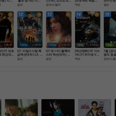
잼 [ 지금
 홀로 남겨진 미군
스1위 [ 노크노크 ]
[프로잭트 헤일매
션어드벤처 
영화 ] [수
 병사 [ 럭키스트라
 초고화질 FHD. 공
ㄹl]-초고화질 5.1
침 략 ))
지
일반
공포/스릴러
액션
일반
] 1080공
Ol크 ] 1080p 5.1 완
식자막
 정상자막
 초고화질 
벽자막
2:05:43
2:28:00
2:05:25
2:06:12
] O7 새로
O7. 비밀수사팀 특
O7 제ㅇI미 블록버
[액션앵화] SF 이누
7월 [공
과 최강의
급액션대작 ( LA 국
스터 액션대작 [ 원.
야시키 히어로 VS
음의 동굴
ㅈI막전쟁.
토안보 ) 공식자막
 팀 ] 공식자막 초고
 빌런 4월 2510
 생존[ 
일반
일반
액션
공포/스릴
uRay 5.1
 초고화질 FHD5.1
화질 FHD 5.1
스 ]