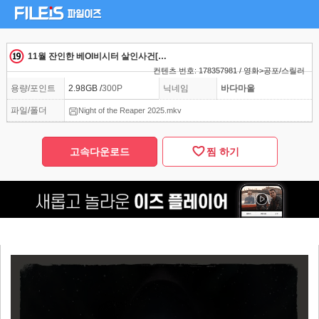
11월 잔인한 베Ol비시터 살인사건[나이트 오브 더 리퍼]완벽자막
컨텐츠 번호: 178357981 / 영화>공포/스릴러
용량/포인트
2.98GB /
300P
닉네임
바다마울
파일/폴더
Night of the Reaper 2025.mkv
고속다운로드
찜 하기