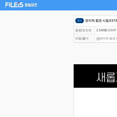
전지적 참견 시점.E374.2
용량/포인트
2.54GB /
260P
파일/폴더
전지적 참견 시점.