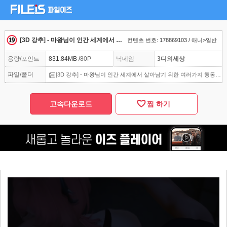
[3D 강추] - 마왕님이 인간 세계에서 살아남기 위한 여러가지 행동
컨텐츠 번호: 178869103 / 애니>일반
용량/포인트
831.84MB /
80P
닉네임
3디의세상
파일/폴더
[3D 강추] - 마왕님이 인간 세계에서 살아남기 위한 여러가지 행동.mp4
고속다운로드
찜 하기