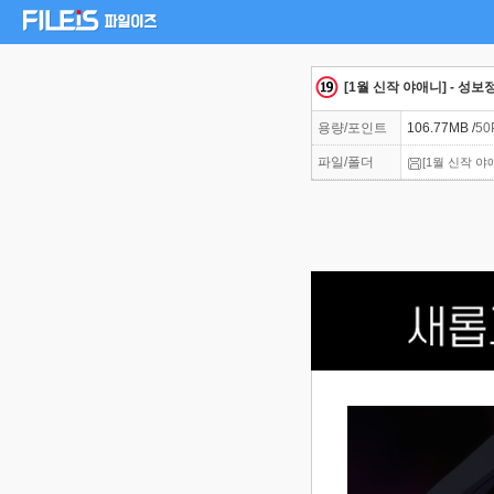
[1월 신작 야애니] - 성보정
용량/포인트
106.77MB /
50
파일/폴더
[1월 신작 야애