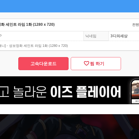
화 세인트 라임 1화 (1280 x 720)
컨텐츠
P
닉네임
3디의세상
니] - 성보정화 세인트 라임 1화 (1280 x 720)
고속다운로드
찜 하기