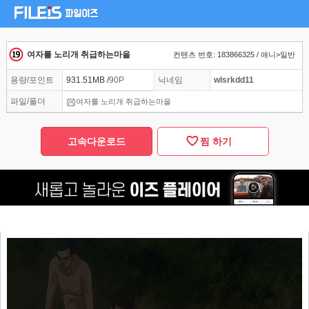
여자를 노리개 취급하는마을
컨텐츠 번호: 183866325 / 애니>일반
용량/포인트
931.51MB /
90P
닉네임
wlsrkdd11
파일/폴더
여자를 노리개 취급하는마을
고속다운로드
찜 하기