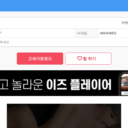
컨텐츠
P
닉네임
wlsrkdd11
아주세요
고속다운로드
찜 하기