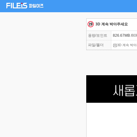
3D 계속 박아주세요
용량/포인트
826.67MB /
80
파일/폴더
3D 계속 박